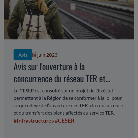
Avis
juin 2023
Avis sur l'ouverture à la
concurrence du réseau TER et
reprise en pleine propriété des
Le CESER est consulté sur un projet de l’Exécutif
permettant à la Région de se conformer à la loi pour
biens affectés au service TER
ce qui relève de l’ouverture des TER à la concurrence
et du transfert des biens affectés au service TER.
#Infrastructures
#CESER