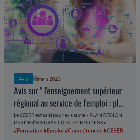
Avis
mars 2023
Avis sur " l'enseignement supérieur
régional au service de l'emploi : plan
régional des ingénieurs et des
Le CESER est saisi pour avis sur le « PLAN RÉGION
DES INGÉNIEURS ET DES TECHNICIENS ».
techniciens"
#Formation
#Emploi
#Compétences
#CESER