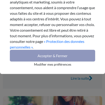
analytiques et marketing, soumis à votre
consentement, nous aident à comprendre l’usage que
vous faites du site et à vous proposer des contenus
adaptés à vos centres d’intérêt. Vous pouvez à tout
Avis
juin 2023
moment accepter, refuser ou personnaliser vos choix.
Votre consentement est libre et peut être retiré à
Avis sur le Compte administratif
tout moment. Pour plus d’informations, vous pouvez
2022
consulter notre page
« Protection des données
personnelles »
.
La Région a réalisé son budget à hauteur de 4
Accepter & Fermer
milliards d’euros, au niveau de 2021
#CESER
#Budget
Modifier mes préférences
Lire la suite