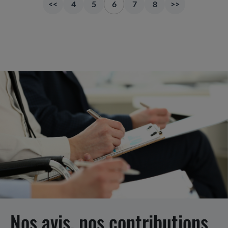
<<
4
5
6
7
8
>>
Nos avis, nos contributions