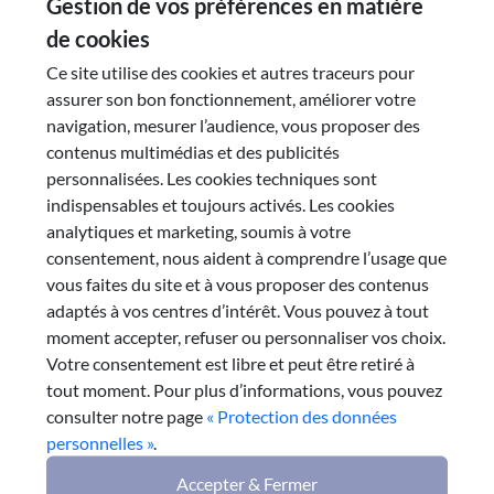
Gestion de vos préférences en matière
de cookies
Voir
Ce site utilise des cookies et autres traceurs pour
assurer son bon fonctionnement, améliorer votre
navigation, mesurer l’audience, vous proposer des
contenus multimédias et des publicités
personnalisées. Les cookies techniques sont
Rencontres territoriales
indispensables et toujours activés. Les cookies
analytiques et marketing, soumis à votre
Le CESER, lors de cette mandature, a souhaité aller à la
consentement, nous aident à comprendre l’usage que
rencontre de ses partenaires sur tout le territoire
vous faites du site et à vous proposer des contenus
régional, composé de 12 d&eacut...
adaptés à vos centres d’intérêt. Vous pouvez à tout
moment accepter, refuser ou personnaliser vos choix.
Voir
Votre consentement est libre et peut être retiré à
tout moment. Pour plus d’informations, vous pouvez
consulter notre page
« Protection des données
personnelles »
.
Accepter & Fermer