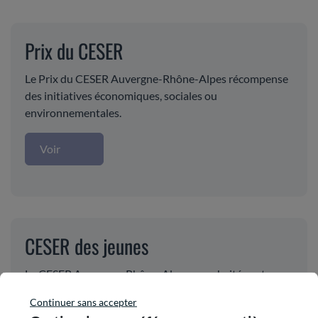
Prix du CESER
Le Prix du CESER Auvergne-Rhône-Alpes récompense
des initiatives économiques, sociales ou
environnementales.
Voir
CESER des jeunes
Le CESER Auvergne-Rhône-Alpes a souhaité porter un
projet de sensibilisation des jeunes aux questions
Continuer sans accepter
citoyennes, en lien avec le rectorat, sous forme d&rs...