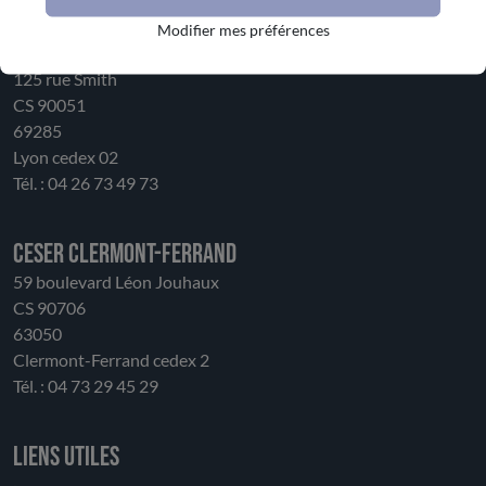
Modifier mes préférences
CESER LYON
125 rue Smith
CS 90051
69285
Lyon cedex 02
Tél. : 04 26 73 49 73
CESER Clermont-Ferrand
59 boulevard Léon Jouhaux
CS 90706
63050
Clermont-Ferrand cedex 2
Tél. : 04 73 29 45 29
Liens utiles