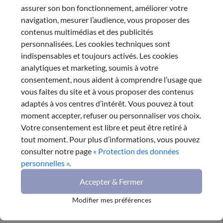
assurer son bon fonctionnement, améliorer votre
Le Comité opérationnel assiste le président, qui le
navigation, mesurer l’audience, vous proposer des
consulte notamment sur l’organisation des travaux du
contenus multimédias et des publicités
CESER
personnalisées. Les cookies techniques sont
indispensables et toujours activés. Les cookies
Voir
analytiques et marketing, soumis à votre
consentement, nous aident à comprendre l’usage que
vous faites du site et à vous proposer des contenus
adaptés à vos centres d’intérêt. Vous pouvez à tout
moment accepter, refuser ou personnaliser vos choix.
Le Bureau
Votre consentement est libre et peut être retiré à
tout moment. Pour plus d’informations, vous pouvez
Le Bureau est l’instance de gouvernance du CESER. Il
consulter notre page
« Protection des données
est composé de trente-six membres au total
personnelles »
.
Accepter & Fermer
Voir
Modifier mes préférences