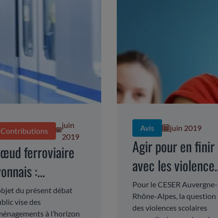
juin
Avis
juin 2019
Contributions
2019
Agir pour en finir
œud ferroviaire
avec les violence
yonnais :
scolaires
Pour le CESER Auvergne-
ombiner urgence
objet du présent débat
Rhône-Alpes, la question
blic vise des
t long terme
des violences scolaires
énagements à l’horizon