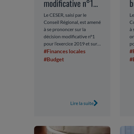
modificative n°1
b
pour l’exercice
Le CESER, saisi par le
Le
Conseil Régional, est amené
Co
2019 et sur la
à se prononcer sur la
à 
modulation de la
décision modificative n°1
or
pour l’exercice 2019 et sur
po
fraction des tarifs
la modulation de la fraction
#Finances locales
#
des tarifs de TICPE pour
de TICPE pour
#Budget
#
2020.
2020
Lire la suite