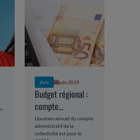
Avis
juin 2019
Budget régional :
s
compte
administratif 2018
L’examen annuel du compte
administratif de la
collectivité est pour le