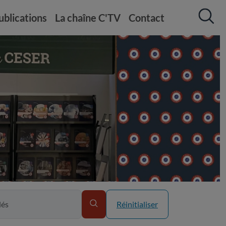
ublications
La chaîne C'TV
Contact
Réinitialiser