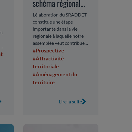
schéma régional
une vision d'avenir
L’élaboration du SRADDET
constitue une étape
importante dans la vie
nt
régionale à laquelle notre
assemblée veut contribuer
s
activement, notamment
#Prospective
s
nt
dans la préparation de
#Attractivité
on
l’enquête publique prévue
territoriale
en septembre 2019.
#Aménagement du
e
u
territoire
e
Lire la suite