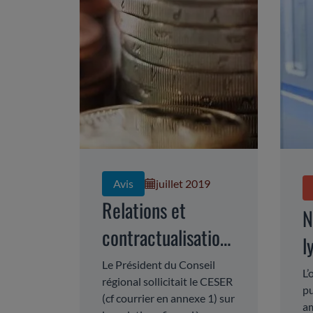
Avis
juillet 2019
Relations et
N
contractualisations
l
financières Etat-
Le Président du Conseil
c
L’
régional sollicitait le CESER
Région : avis du
pu
e
(cf courrier en annexe 1) sur
am