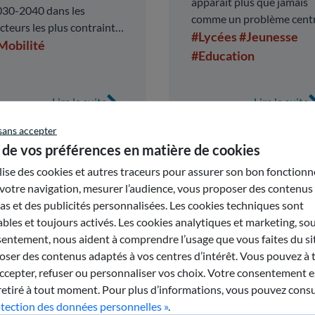
apparaît plus que jamais
030-2040 dans les
comme un problème centr
cteurs les plus contraints
qui concerne l’ensemble d
#Lycées
#Jeunesse
 l’agglomération pour
Mobilité
la communauté éducative
#Education
pondre à l’augmentation
et au-delà.
tendue de la demande de
afics ferroviaires.
Lire la suite
Lire la suite
sans accepter
 de vos préférences en matière de cookies
ilise des cookies et autres traceurs pour assurer son bon fonction
votre navigation, mesurer l’audience, vous proposer des contenus
s et des publicités personnalisées. Les cookies techniques sont
bles et toujours activés. Les cookies analytiques et marketing, so
entement, nous aident à comprendre l’usage que vous faites du sit
ser des contenus adaptés à vos centres d’intérêt. Vous pouvez à 
epter, refuser ou personnaliser vos choix. Votre consentement es
retiré à tout moment. Pour plus d’informations, vous pouvez consu
otection des données personnelles »
.