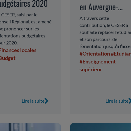
udgétaires 2020
en Auvergne-
 CESER, saisi par le
Rhône-Alpes
A travers cette
nseil Régional, est amené
contribution, le CESER a
se prononcer sur les
souhaité replacer l’étudia
ientations budgétaires
et son parcours, de
ur 2020.
l’orientation jusqu’à l’accè
Finances locales
à l’emploi, au centre de se
#Orientation
#Etudia
Budget
réflexions. Dans une régi
#Enseignement
disposant d’une offre de
supérieur
formation supérieure rich
et diversifiée, et d’un tiss
économique dynamique, l
CESER a identifié quatre
Lire la suite
Lire la suite
axes de progrès.