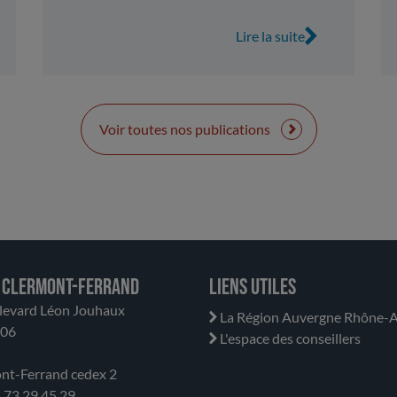
Lire la suite
Voir toutes nos publications
 Clermont-Ferrand
Liens utiles
levard Léon Jouhaux
La Région Auvergne Rhône-A
706
L'espace des conseillers
nt-Ferrand cedex 2
04 73 29 45 29