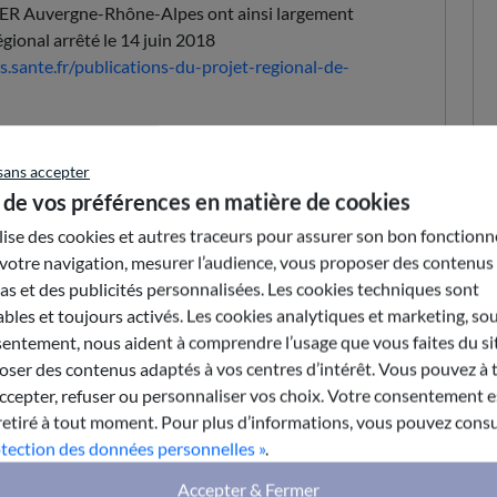
SER Auvergne-Rhône-Alpes ont ainsi largement
gional arrêté le 14 juin 2018
.sante.fr/publications-du-projet-regional-de-
Envoyer par e-mail
sans accepter
 de vos préférences en matière de cookies
ilise des cookies et autres traceurs pour assurer son bon fonction
votre navigation, mesurer l’audience, vous proposer des contenus
s et des publicités personnalisées. Les cookies techniques sont
bles et toujours activés. Les cookies analytiques et marketing, so
entement, nous aident à comprendre l’usage que vous faites du sit
ser des contenus adaptés à vos centres d’intérêt. Vous pouvez à 
epter, refuser ou personnaliser vos choix. Votre consentement es
retiré à tout moment. Pour plus d’informations, vous pouvez consu
otection des données personnelles »
.
Accepter & Fermer