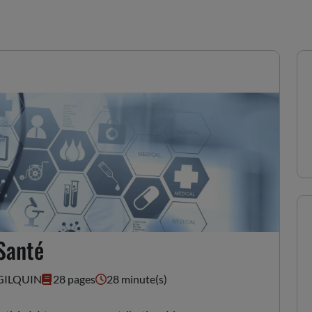
 consultation de l'ARS sur
 Santé
 GILQUIN
28 pages
28 minute(s)