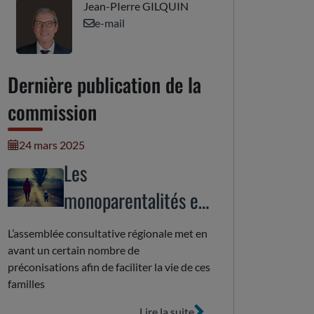
Jean-PIerre GILQUIN
e-mail
Dernière publication de la
commission
24 mars 2025
Les
monoparentalités en
Auvergne-Rhône-
L’assemblée consultative régionale met en
Alpes : enjeux
avant un certain nombre de
préconisations afin de faciliter la vie de ces
d’inclusion
familles
Lire la suite