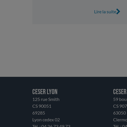
Lire la suite
CESER LYON
CESER
125 rue Smith
59 bou
CS 90051
CS 90
69285
63050
Lyon cedex 02
Clermo
Tél. : 04 26 73 49 73
Tél. : 