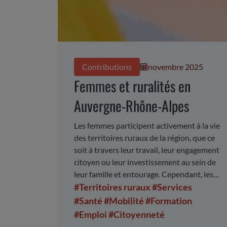
Contributions
novembre 2025
Femmes et ruralités en
Auvergne-Rhône-Alpes
Les femmes participent activement à la vie
des territoires ruraux de la région, que ce
soit à travers leur travail, leur engagement
citoyen ou leur investissement au sein de
leur famille et entourage. Cependant, les
femmes vivant en zone rurale sont
#Territoires ruraux
#Services
confrontées à des difficultés et inégalités
#Santé
#Mobilité
#Formation
majorées qui touchent tous les aspects de
#Emploi
#Citoyenneté
leur vie.