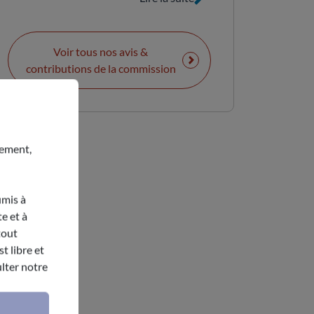
Voir tous nos avis &
contributions de la commission
nement,
umis à
e et à
tout
t libre et
lter notre