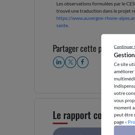
Les observations formulées par le CE
trouvé une traduction dans le projet ré
https://www.auvergne-rhone-alpes.ars
sante
.
Partager cette publication
Continuer 
Gestion
Ce site ut
améliorer 
multimédia
indispensa
votre cons
vous propo
moment acc
Le rapport complet
peut être 
page
« Pr