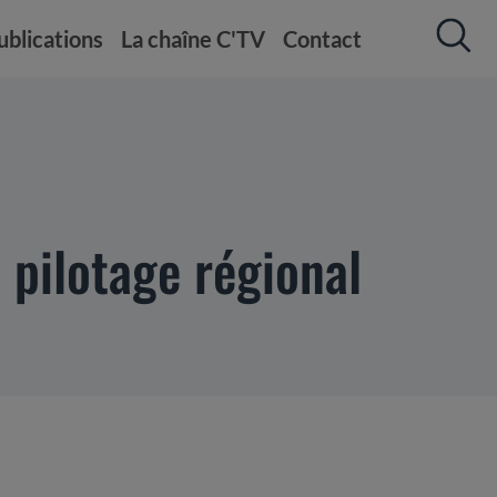
ublications
La chaîne C'TV
Contact
 pilotage régional