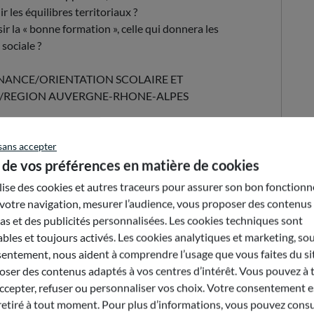
r les équilibres territoriaux ?
ir la « bonne formation », celle qui donnera les
sociale ?
ANCE/ORIENTATION SCOLAIRE ET
A/REGION AUVERGNE-RHONE-ALPES
Envoyer par e-mail
sans accepter
 de vos préférences en matière de cookies
ilise des cookies et autres traceurs pour assurer son bon fonction
votre navigation, mesurer l’audience, vous proposer des contenus
s et des publicités personnalisées. Les cookies techniques sont
bles et toujours activés. Les cookies analytiques et marketing, so
entement, nous aident à comprendre l’usage que vous faites du sit
ser des contenus adaptés à vos centres d’intérêt. Vous pouvez à 
epter, refuser ou personnaliser vos choix. Votre consentement es
retiré à tout moment. Pour plus d’informations, vous pouvez consu