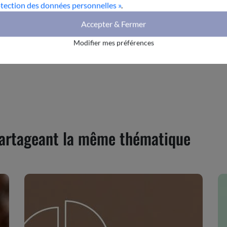
otection des données personnelles »
.
Accepter & Fermer
harger le rapport
Modifier mes préférences
 partageant la même thématique