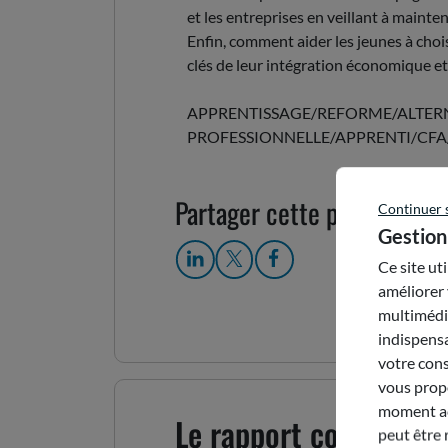
et les entreprises en veillant à mainteni
Enfin, comment aider les jeunes à chois
clés de leur intégration économique et 
APPRENTISSAGE/REFORME/ALTERN
PROFESSIONNELLE/APPRENTI/CF
Partager cette publication
Continuer 
Gestion
Ce site ut
améliorer 
multimédia
indispensa
votre cons
vous propo
moment acc
Le rapport complet
peut être 