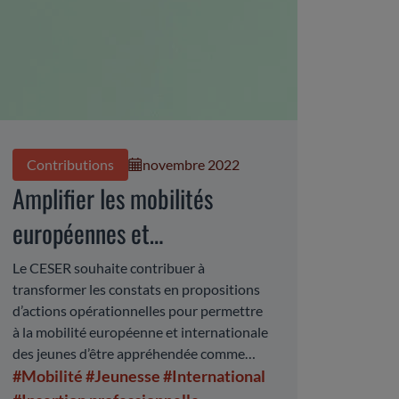
Contributions
novembre 2022
Amplifier les mobilités
européennes et
internationales des jeunes
Le CESER souhaite contribuer à
transformer les constats en propositions
d’Auvergne-Rhône-Alpes -
d’actions opérationnelles pour permettre
Pour un pilotage stratégique
à la mobilité européenne et internationale
des jeunes d’être appréhendée comme
à l’échelle régionale
une étape véritablement structurante et
#Mobilité
#Jeunesse
#International
fondatrice dans le parcours personnel,