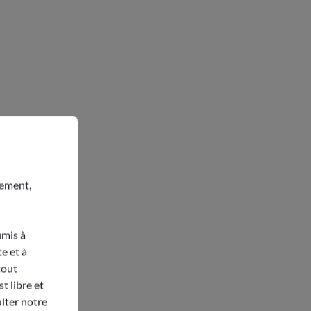
nement,
umis à
e et à
tout
t libre et
lter notre