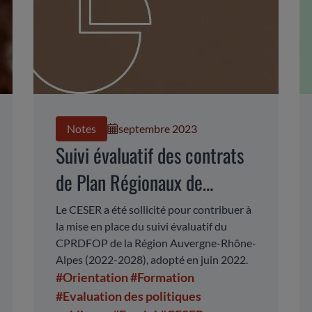
Notes
septembre 2023
Suivi évaluatif des contrats
de Plan Régionaux de
Développement de la
Le CESER a été sollicité pour contribuer à
la mise en place du suivi évaluatif du
Formation et de l'Orientation
CPRDFOP de la Région Auvergne-Rhône-
Professionnelles (CPRDFOP)
Alpes (2022-2028), adopté en juin 2022.
#Orientation
#Formation
#Evaluation des politiques