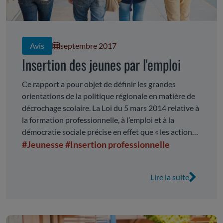
Avis
septembre 2017
Insertion des jeunes par l'emploi
Ce rapport a pour objet de définir les grandes
orientations de la politique régionale en matière de
décrochage scolaire. La Loi du 5 mars 2014 relative à
la formation professionnelle, à l’emploi et à la
démocratie sociale précise en effet que « les actions
de prise en charge des jeunes sortants de formation
#Jeunesse
#Insertion professionnelle
initiale sans diplôme national (…) sont mises en
oeuvre et coordonnées au niveau local par la Région,
Lire la suite
en lien avec les autorités académiques » (Art. L313-7
du code de l’Education).