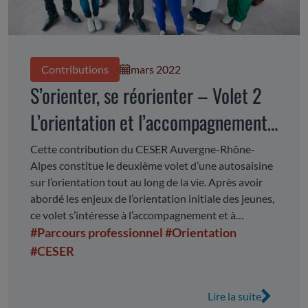
Contributions
mars 2022
S’orienter, se réorienter – Volet 2
L’orientation et l’accompagnement
des parcours professionnels des
Cette contribution du CESER Auvergne-Rhône-
Alpes constitue le deuxième volet d’une autosaisine
adultes
sur l’orientation tout au long de la vie. Après avoir
abordé les enjeux de l’orientation initiale des jeunes,
ce volet s’intéresse à l’accompagnement et à
l’orientation des parcours professionnels des
#Parcours professionnel
#Orientation
adultes.
#CESER
Lire la suite