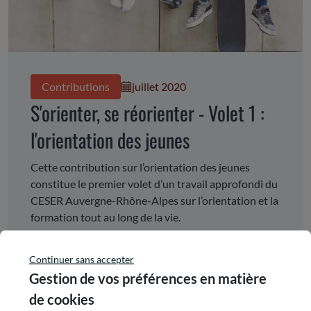
Contributions
juillet 2020
S'orienter, se réorienter - Volet 1 :
l'orientation des jeunes
Cette contribution sur l’orientation des jeunes
constitue le premier volet d’un travail approfondi du
CESER Auvergne-Rhône-Alpes sur l’orientation et la
formation tout au long de la vie.
#Orientation
#CESER
Continuer sans accepter
Gestion de vos préférences en matière
Lire la suite
de cookies