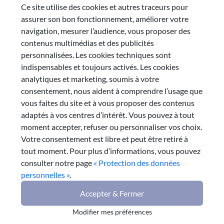
Ce site utilise des cookies et autres traceurs pour
assurer son bon fonctionnement, améliorer votre
navigation, mesurer l’audience, vous proposer des
contenus multimédias et des publicités
personnalisées. Les cookies techniques sont
indispensables et toujours activés. Les cookies
analytiques et marketing, soumis à votre
consentement, nous aident à comprendre l’usage que
vous faites du site et à vous proposer des contenus
adaptés à vos centres d’intérêt. Vous pouvez à tout
moment accepter, refuser ou personnaliser vos choix.
Votre consentement est libre et peut être retiré à
tout moment. Pour plus d’informations, vous pouvez
Avis
mars 2019
consulter notre page
« Protection des données
personnelles »
.
L'orientation : un outil de
Accepter & Fermer
développement économique et de
Modifier mes préférences
réussite personnelle
Le Conseil régional Auvergne-Rhône-Alpes a