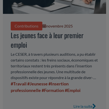
Contributions
novembre 2025
Les jeunes face à leur premier
emploi
Le CESER, à travers plusieurs auditions, a pu établir
certains constats : les freins sociaux, économiques et
territoriaux restent très présents dans l’insertion
professionnelle des jeunes. Une multitude de
dispositifs existe pour répondre à la grande diver-
sité de profils et de parcours des jeunes, mais leur
#Travail
#Jeunesse
#Insertion
visibilité, leur lisibilité et leur adaptation aux besoins
professionnelle
#Formation
#Emploi
des publics les plus vul-nérables demeurent des
défis majeurs, tant pour les jeunes eux-mêmes que
Lire la suite
pour les institutions, organismes, services publics,