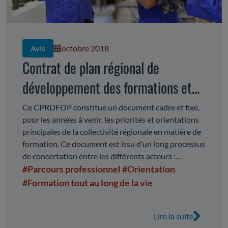
Avis
octobre 2018
Contrat de plan régional de
développement des formations et
de l'orientation professionnelles
Ce CPRDFOP constitue un document cadre et fixe,
pour les années à venir, les priorités et orientations
(CPRDFOP) 2018-2021
principales de la collectivité régionale en matière de
formation. Ce document est issu d’un long processus
de concertation entre les différents acteurs :
partenaires sociaux, Etat, Région.
#Parcours professionnel
#Orientation
#Formation tout au long de la vie
Lire la suite