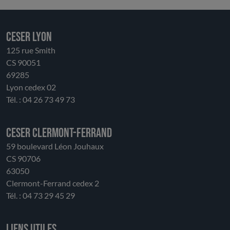
innovation territoriale et diffusion des bonnes
pratiques. Attaché à l’originalité du modèle des Parcs
naturels régionaux, le CESER appelle à préserver leur
CESER LYON
souplesse, leur ancrage local et leur capacité
125 rue Smith
d’initiative, conditions indispensables à leur réussite.
CS 90051
L’enjeu est de trouver un équilibre juste entre
69285
orientation stratégique régionale et autonomie des
Lyon cedex 02
territoires, entre harmonisation et respect de la
Tél. : 04 26 73 49 73
diversité. Au-delà de cet avis, le CESER réaffirme son
attachement à ces territoires d’avenir, qui
contribuent pleinement à relever les défis
CESER Clermont-Ferrand
environnementaux, économiques et sociaux de la
59 boulevard Léon Jouhaux
région, au service de tous ses habitants.
CS 90706
63050
Clermont-Ferrand cedex 2
Tél. : 04 73 29 45 29
Liens utiles