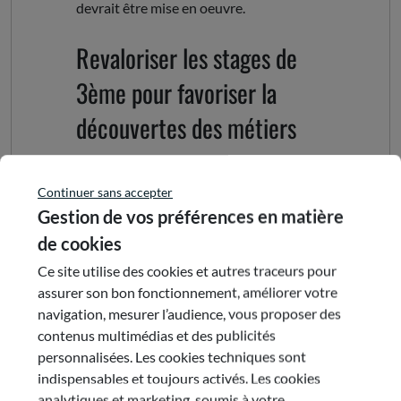
devrait être mise en oeuvre.
Revaloriser les stages de
3ème pour favoriser la
découvertes des métiers
Les stages de 3ème devraient être, pour
Continuer sans accepter
les jeunes, une véritable occasion de
Gestion de vos préférences en matière
découvrir un métier. Pour ce faire, le
de cookies
CESER Auvergne-Rhône-Alpes propose
Ce site utilise des cookies et autres traceurs pour
développer une base de données des
assurer son bon fonctionnement, améliorer votre
entreprises prêtes à accueillir des
navigation, mesurer l’audience, vous proposer des
stagiaires de 3ème, en permettant aux
contenus multimédias et des publicités
jeunes de trouver une entreprise ou un
personnalisées. Les cookies techniques sont
métier, par centre d'intérêt ou famille. Le
indispensables et toujours activés. Les cookies
stage de 3ème peut ainsi devenir un réel
analytiques et marketing, soumis à votre
outil pour faciliter la prise de décision