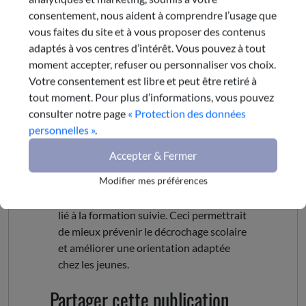
consentement, nous aident à comprendre l’usage que
quant à la formation scolaire à suivre.
vous faites du site et à vous proposer des contenus
Mieux comprendre les liens
adaptés à vos centres d’intérêt. Vous pouvez à tout
moment accepter, refuser ou personnaliser vos choix.
entre orientation et
Votre consentement est libre et peut être retiré à
tout moment. Pour plus d’informations, vous pouvez
"persévérance scolaire"
consulter notre page
« Protection des données
personnelles »
.
Enfin, il serait bénéfique de réaliser une
Accepter & Fermer
étude approfondie, de manière à mieux
Modifier mes préférences
comprendre les liens entre décrochage
scolaire et orientation, ainsi que l'impact
lié à la formation suivie. Ceci permettrait
de mieux prévenir le décrochage scolaire
et améliorer une orientation adaptée
chez les jeunes.
Partager cette publication