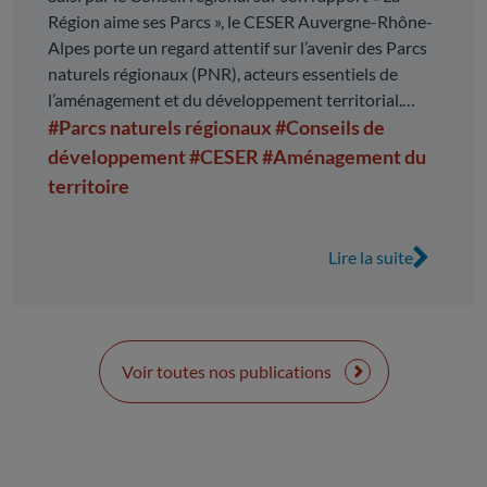
Région aime ses Parcs », le CESER Auvergne-Rhône-
Alpes porte un regard attentif sur l’avenir des Parcs
naturels régionaux (PNR), acteurs essentiels de
l’aménagement et du développement territorial.
Territoires d’exception, les PNR conjuguent
#Parcs naturels régionaux
#Conseils de
préservation des patrimoines naturels, paysagers et
développement
#CESER
#Aménagement du
culturels avec développement économique, social et
territoire
humain. Ils constituent des laboratoires
d’innovation au service des transitions, capables de
faire émerger des solutions concrètes, fondées sur
Lire la suite
l’expérimentation, le consensus et l’implication des
acteurs locaux. Dans un contexte de transformation
des politiques publiques et de renforcement du rôle
de la Région, le CESER souligne l’opportunité que
Voir toutes nos publications
représente cette nouvelle ambition régionale. Il
formule à ce titre des observations et propositions
visant à conforter les PNR dans leurs spécificités :
développement équilibré, gouvernance partagée,