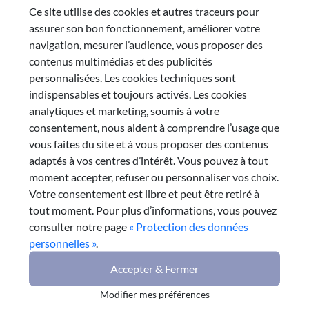
Ce site utilise des cookies et autres traceurs pour
assurer son bon fonctionnement, améliorer votre
navigation, mesurer l’audience, vous proposer des
contenus multimédias et des publicités
personnalisées. Les cookies techniques sont
Avis
février 2021
indispensables et toujours activés. Les cookies
L'agriculture face au défi climatique
analytiques et marketing, soumis à votre
consentement, nous aident à comprendre l’usage que
Dans ce travail, le CESER a entrepris de cerner les
vous faites du site et à vous proposer des contenus
enjeux liés au changement climatique dans notre
adaptés à vos centres d’intérêt. Vous pouvez à tout
région avant d’étudier les différents moyens
moment accepter, refuser ou personnaliser vos choix.
envisagés pour répondre aux défis qu’il implique.
Votre consentement est libre et peut être retiré à
#Innovation
#CESER
#Agriculture
tout moment. Pour plus d’informations, vous pouvez
consulter notre page
« Protection des données
personnelles »
.
Lire la suite
Accepter & Fermer
Modifier mes préférences