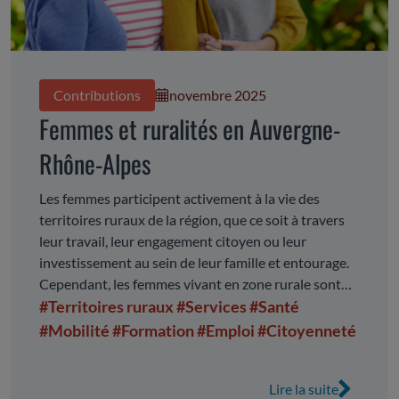
Contributions
novembre 2025
Femmes et ruralités en Auvergne-
Rhône-Alpes
Les femmes participent activement à la vie des
territoires ruraux de la région, que ce soit à travers
leur travail, leur engagement citoyen ou leur
investissement au sein de leur famille et entourage.
Cependant, les femmes vivant en zone rurale sont
confrontées à des difficultés et inégalités majorées
#Territoires ruraux
#Services
#Santé
qui touchent tous les aspects de leur vie.
#Mobilité
#Formation
#Emploi
#Citoyenneté
Lire la suite