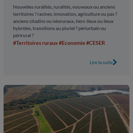
accompagner les transitions
Nouvelles ruralités, ruralités, nouveaux ou anciens
territoires ? racines, innovation, agriculture ou pas ?
anciens citadins ou néoruraux, tiers-lieux ou lieux
hybrides, transitions au pluriel ? périurbain ou
périrural ?
#Territoires ruraux
#Economie
#CESER
Lire la suite