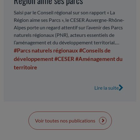
Région aime ses parcs
Saisi par le Conseil régional sur son rapport « La
Région aime ses Parcs », le CESER Auvergne-Rhône-
Alpes porte un regard attentif sur l’avenir des Parcs
naturels régionaux (PNR), acteurs essentiels de
l’aménagement et du développement territorial.
Territoires d’exception, les PNR conjuguent
#Parcs naturels régionaux
#Conseils de
préservation des patrimoines naturels, paysagers et
développement
#CESER
#Aménagement du
culturels avec développement économique, social et
territoire
humain. Ils constituent des laboratoires
d’innovation au service des transitions, capables de
faire émerger des solutions concrètes, fondées sur
Lire la suite
l’expérimentation, le consensus et l’implication des
acteurs locaux. Dans un contexte de transformation
des politiques publiques et de renforcement du rôle
de la Région, le CESER souligne l’opportunité que
Voir toutes nos publications
représente cette nouvelle ambition régionale. Il
formule à ce titre des observations et propositions
visant à conforter les PNR dans leurs spécificités :