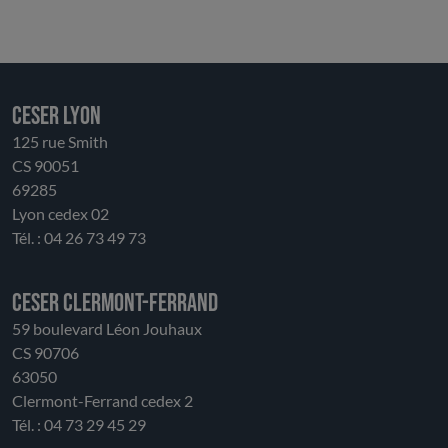
développement équilibré, gouvernance partagée,
innovation territoriale et diffusion des bonnes
pratiques. Attaché à l’originalité du modèle des Parcs
naturels régionaux, le CESER appelle à préserver leur
CESER LYON
souplesse, leur ancrage local et leur capacité
125 rue Smith
d’initiative, conditions indispensables à leur réussite.
CS 90051
L’enjeu est de trouver un équilibre juste entre
69285
orientation stratégique régionale et autonomie des
Lyon cedex 02
territoires, entre harmonisation et respect de la
Tél. : 04 26 73 49 73
diversité. Au-delà de cet avis, le CESER réaffirme son
attachement à ces territoires d’avenir, qui
contribuent pleinement à relever les défis
CESER Clermont-Ferrand
environnementaux, économiques et sociaux de la
59 boulevard Léon Jouhaux
région, au service de tous ses habitants.
CS 90706
63050
Clermont-Ferrand cedex 2
Tél. : 04 73 29 45 29