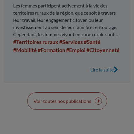
Les femmes participent activement à la vie des
territoires ruraux de la région, que ce soit à travers
leur travail, leur engagement citoyen ou leur
investissement au sein de leur famille et entourage.
Cependant, les femmes vivant en zone rurale sont
confrontées à des difficultés et inégalités majorées
#Territoires ruraux
#Services
#Santé
qui touchent tous les aspects de leur vie.
#Mobilité
#Formation
#Emploi
#Citoyenneté
Lire la suite
Voir toutes nos publications