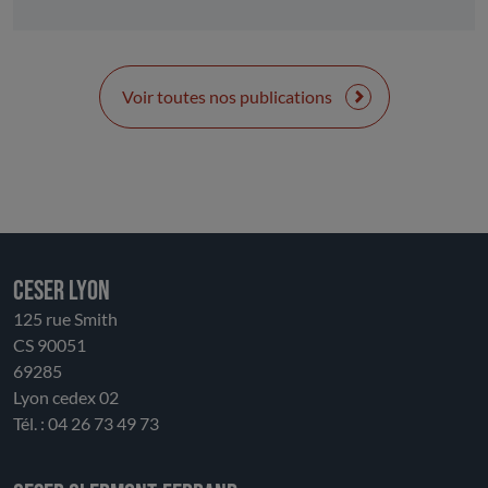
défis de demain. Plus qu’un événement sportif
mondial, Alpes 2030 doit devenir un accélérateur de
transitions : transition écologique, avec une
montagne plus sobre et résiliente ; transition
Voir toutes nos publications
économique, avec des activités diversifiées toute
l’année ; transition sociale, avec des Jeux inclusifs et
accessibles à toutes et tous.
CESER LYON
125 rue Smith
CS 90051
69285
Lyon cedex 02
Tél. : 04 26 73 49 73