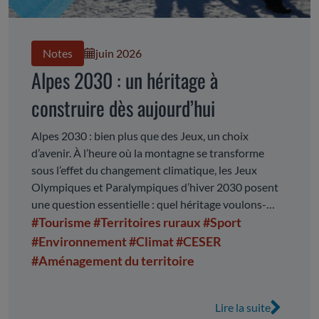
Notes
juin 2026
Alpes 2030 : un héritage à
construire dès aujourd’hui
Alpes 2030 : bien plus que des Jeux, un choix
d’avenir. À l’heure où la montagne se transforme
sous l’effet du changement climatique, les Jeux
Olympiques et Paralympiques d’hiver 2030 posent
une question essentielle : quel héritage voulons-
nous laisser ? À travers ce rapport, le CESER
#Tourisme
#Territoires ruraux
#Sport
Auvergne-Rhône-Alpes porte la voix de la société
#Environnement
#Climat
#CESER
civile et appelle à faire des Jeux un véritable
#Aménagement du territoire
tournant. Un tournant pour les territoires de
montagne, pour leurs habitants, pour leurs modèles
économiques et pour leur capacité à s’adapter aux
Lire la suite