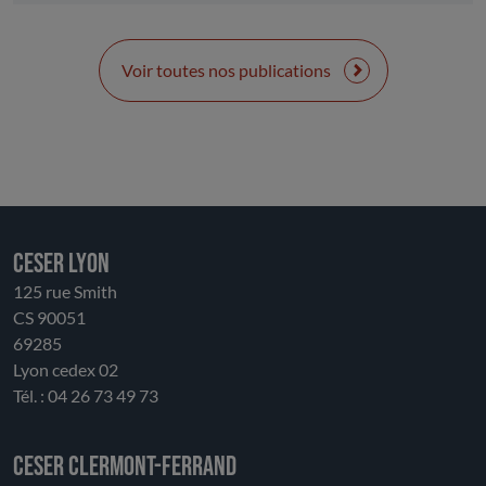
En s’appuyant sur ces analyses et sur la formulation
de questions évaluatives, cette contribution propose
également des pistes d’amélioration visant la
Voir toutes nos publications
troisième phase du dispositif. Il s’agit notamment de
renforcer la territorialisation et la hiérarchisation
des stratégies de revitalisation, de consolider
l’ingénierie, d’associer davantage les utilisateurs et
les habitants, de repenser la gouvernance et, enfin,
d’enrichir les outils d’évaluation.
CESER LYON
125 rue Smith
CS 90051
69285
Lyon cedex 02
Tél. : 04 26 73 49 73
CESER Clermont-Ferrand