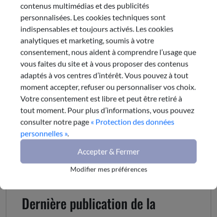
contenus multimédias et des publicités
personnalisées. Les cookies techniques sont
Synthèse du rapport
indispensables et toujours activés. Les cookies
analytiques et marketing, soumis à votre
consentement, nous aident à comprendre l’usage que
vous faites du site et à vous proposer des contenus
adaptés à vos centres d’intérêt. Vous pouvez à tout
Commission
moment accepter, refuser ou personnaliser vos choix.
Votre consentement est libre et peut être retiré à
tout moment. Pour plus d’informations, vous pouvez
Commission : 6
consulter notre page
« Protection des données
Enseignement supérieur, recherche et innovation
personnelles »
.
Président :
Dominique PELLA
Accepter & Fermer
e-mail
Modifier mes préférences
Dernière publication de la