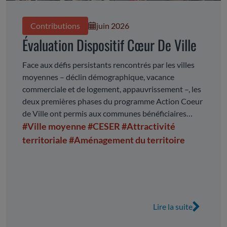
Contributions
juin 2026
Évaluation Dispositif Cœur De Ville
Face aux défis persistants rencontrés par les villes
moyennes – déclin démographique, vacance
commerciale et de logement, appauvrissement –, les
deux premières phases du programme Action Coeur
de Ville ont permis aux communes bénéficiaires
d’impulser, de mettre en oeuvre et de piloter de
#Ville moyenne
#CESER
#Attractivité
nombreuses actions de revitalisation de leurs
territoriale
#Aménagement du territoire
centres-villes. La troisième phase du dispositif ayant
été annoncée, ce rapport propose une analyse des
deux premières étapes à l’échelle de la région
Auvergne-Rhône-Alpes. Il met en évidence les
avancées réalisées, tout en identifiant les enjeux et
Lire la suite
les défis persistants, ainsi que les conditions de
réussite d’une politique publique de revitalisation.