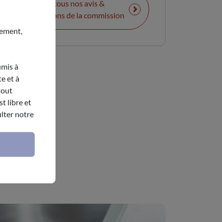
Voir tous nos avis &
contributions de la commission
nement,
umis à
e et à
tout
t libre et
lter notre