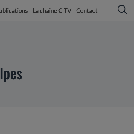
ublications
La chaîne C'TV
Contact
lpes