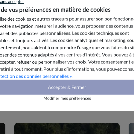
sans accepter
 de vos préférences en matière de cookies
ilise des cookies et autres traceurs pour assurer son bon fonction
votre navigation, mesurer l’audience, vous proposer des contenus
s et des publicités personnalisées. Les cookies techniques sont
harger le rapport
bles et toujours activés. Les cookies analytiques et marketing, so
entement, nous aident à comprendre l’usage que vous faites du sit
ser des contenus adaptés à vos centres d’intérêt. Vous pouvez à 
epter, refuser ou personnaliser vos choix. Votre consentement es
retiré à tout moment. Pour plus d’informations, vous pouvez consu
otection des données personnelles »
.
Accepter & Fermer
 partageant la même thématique
Modifier mes préférences