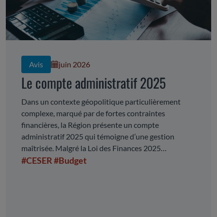
Avis
juin 2026
Le compte administratif 2025
Dans un contexte géopolitique particulièrement
complexe, marqué par de fortes contraintes
financières, la Région présente un compte
administratif 2025 qui témoigne d’une gestion
maîtrisée. Malgré la Loi des Finances 2025
complexifiant l’exercice de programmation
#CESER
#Budget
financière, la Collectivité maintient un niveau de
dépenses de fonctionnement stable et dégage un
volume de dépenses d’investissement important. La
présentation du CA fait apparaitre d’importants