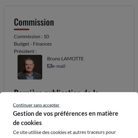
Commission
Commission : 10
Budget - Finances
Président :
Bruno LAMOTTE
e-mail
Dernière publication de la
commission
Continuer sans accepter
Gestion de vos préférences en matière
25 juin 2026
de cookies
Le compte administratif
Ce site utilise des cookies et autres traceurs pour