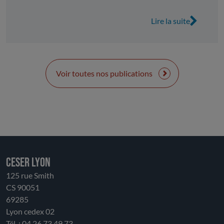
changements de périmètre qui nécessite des
retraitements de données. La prise en charge directe
Lire la suite
de compétences, les modifications comptables et les
transferts entre sections rendent la comparaison
avec 2024 difficile. Ainsi retraité, le CA présente in
fine une stabilité relative, voire une légère érosion.
La dépendance aux ressources nationales et la perte
Voir toutes nos publications
partielle d’autonomie fiscale rendent les finances
vulnérables. La gestion devenue plus opérationnelle
au niveau des transports et les lycées, modifie son
rôle. Le CESER salue la solidité financière de la
Région, tout en appelant à la vigilance. Il insiste sur la
nécessité de préserver un équilibre entre
investissement, porteur d’avenir, et soutien au
CESER LYON
fonctionnement aux acteurs économiques, sociaux
125 rue Smith
et environnementaux. Le CESER souligne la
CS 90051
nécessité d’un dialogue entre l’État et les
69285
collectivités afin d’améliorer la prévisibilité
Lyon cedex 02
financière.
Tél. : 04 26 73 49 73