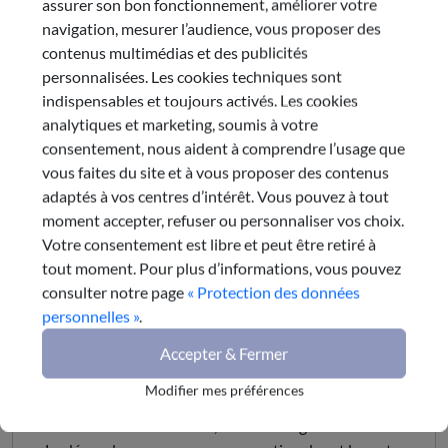
assurer son bon fonctionnement, améliorer votre
2025
navigation, mesurer l’audience, vous proposer des
contenus multimédias et des publicités
Dans un contexte géopolitique particulièrement
personnalisées. Les cookies techniques sont
complexe, marqué par de fortes contraintes
indispensables et toujours activés. Les cookies
financières, la Région présente un compte
analytiques et marketing, soumis à votre
administratif 2025 qui témoigne d’une gestion
consentement, nous aident à comprendre l’usage que
maîtrisée. Malgré la Loi des Finances 2025
vous faites du site et à vous proposer des contenus
complexifiant l’exercice de programmation
adaptés à vos centres d’intérêt. Vous pouvez à tout
financière, la Collectivité maintient un niveau de
moment accepter, refuser ou personnaliser vos choix.
dépenses de fonctionnement stable et dégage un
Votre consentement est libre et peut être retiré à
volume de dépenses d’investissement important. La
tout moment. Pour plus d’informations, vous pouvez
présentation du CA fait apparaitre d’importants
consulter notre page
« Protection des données
changements de périmètre qui nécessite des
personnelles »
.
retraitements de données. La prise en charge directe
Accepter & Fermer
de compétences, les modifications comptables et les
transferts entre sections rendent la comparaison
Modifier mes préférences
avec 2024 difficile. Ainsi retraité, le CA présente in
fine une stabilité relative, voire une légère érosion.