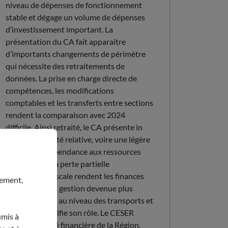
niveau de dépenses de fonctionnement
stable et dégage un volume de dépenses
d’investissement important. La
présentation du CA fait apparaitre
d’importants changements de périmètre
qui nécessite des retraitements de
données. La prise en charge directe de
compétences, les modifications
comptables et les transferts entre sections
rendent la comparaison avec 2024
difficile. Ainsi retraité, le CA présente in
fine une stabilité relative, voire une légère
érosion. La dépendance aux ressources
nationales et la perte partielle
d’autonomie fiscale rendent les finances
nement,
vulnérables. La gestion devenue plus
opérationnelle au niveau des transports et
les lycées, modifie son rôle. Le CESER
umis à
salue la solidité financière de la Région,