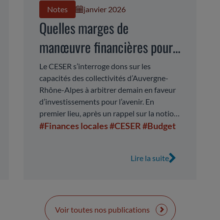
Notes
janvier 2026
Quelles marges de
manœuvre financières pour
les collectivités territoriales
Le CESER s’interroge dons sur les
capacités des collectivités d’Auvergne-
en Auvergne-Rhône-Alpes ?
Rhône-Alpes à arbitrer demain en faveur
d’investissements pour l’avenir. En
premier lieu, après un rappel sur la notion
d’investissements d’avenir, le CESER s’est
#Finances locales
#CESER
#Budget
appuyé sur des expertises de haut niveau
pour analyser la donne nationale des
Lire la suite
finances locales. En second lieu, il a
examiné la donne régionale en croisant : •
Les données-seules homogènes et
comparables des comptes de gestion
publiées par la Direction des finances
Voir toutes nos publications
publiques. • Les points de vue des élus de