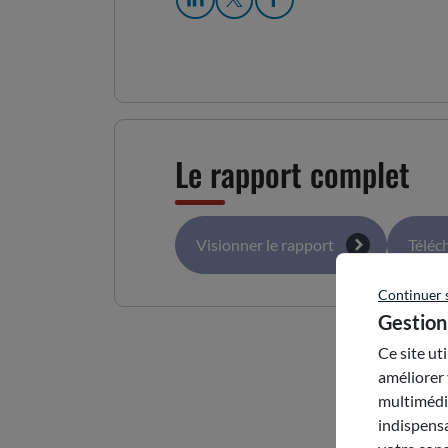
Le rapport complet
Visionner le rapport
Téléc
Continuer 
Gestion
Ce site ut
améliorer 
multimédia
indispensa