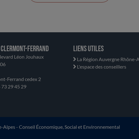
terrain et/ou de leurs services dans deux
communautés d’agglomération et cinq
départements assez différents
d’Auvergne-Rhône-Alpes.
 Clermont-Ferrand
Liens utiles
levard Léon Jouhaux
La Région Auvergne Rhône-A
706
L'espace des conseillers
nt-Ferrand cedex 2
04 73 29 45 29
lpes - Conseil Économique, Social et Environnemental