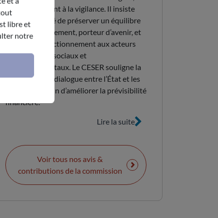
e et à
tout en appelant à la vigilance. Il insiste
tout
sur la nécessité de préserver un équilibre
t libre et
entre investissement, porteur d’avenir, et
lter notre
soutien au fonctionnement aux acteurs
économiques, sociaux et
environnementaux. Le CESER souligne la
nécessité d’un dialogue entre l’État et les
collectivités afin d’améliorer la prévisibilité
financière.
Lire la suite
Voir tous nos avis &
contributions de la commission