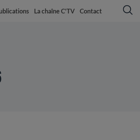
ublications
La chaîne C'TV
Contact
6