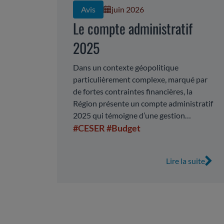
Avis
juin 2026
Le compte administratif
2025
Dans un contexte géopolitique
particulièrement complexe, marqué par
de fortes contraintes financières, la
Région présente un compte administratif
2025 qui témoigne d’une gestion
maîtrisée. Malgré la Loi des Finances 2025
#CESER
#Budget
complexifiant l’exercice de
programmation financière, la Collectivité
Lire la suite
maintient un niveau de dépenses de
fonctionnement stable et dégage un
volume de dépenses d’investissement
important. La présentation du CA fait
apparaitre d’importants changements de
périmètre qui nécessite des retraitements