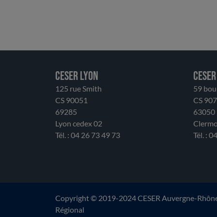
de données. La prise en charge directe de
compétences, les modifications
comptables et les transferts entre
sections rendent la comparaison avec
2024 difficile. Ainsi retraité, le CA
présente in fine une stabilité relative,
CESER LYON
CESER
voire une légère érosion. La dépendance
125 rue Smith
59 bou
aux ressources nationales et la perte
CS 90051
CS 90
partielle d’autonomie fiscale rendent les
69285
63050
finances vulnérables. La gestion devenue
Lyon cedex 02
Clermo
plus opérationnelle au niveau des
Tél. : 04 26 73 49 73
Tél. : 
transports et les lycées, modifie son rôle.
Le CESER salue la solidité financière de la
Région, tout en appelant à la vigilance. Il
insiste sur la nécessité de préserver un
équilibre entre investissement, porteur
d’avenir, et soutien au fonctionnement
Copyright © 2019-2024 CESER Auvergne-Rhône-A
aux acteurs économiques, sociaux et
Régional