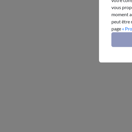
votre cons
vous propo
moment acc
peut être 
page
« Pr