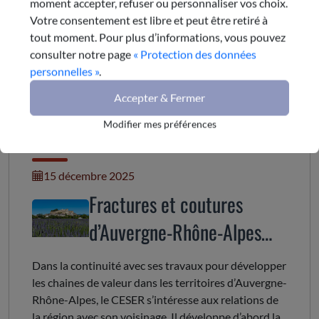
Territoires, transport, infrastructure et numérique
moment accepter, refuser ou personnaliser vos choix.
Président :
Votre consentement est libre et peut être retiré à
Philippe DESSERTINE
tout moment. Pour plus d’informations, vous pouvez
e-mail
consulter notre page
« Protection des données
personnelles »
.
Accepter & Fermer
Dernière publication de la
Modifier mes préférences
commission
15 décembre 2025
Fractures et coutures
d’Auvergne-Rhône-Alpes
avec les régions limitrophes
Dans la continuité avec ses travaux pour développer
les chaines de valeur dans les territoires d’Auvergne-
Rhône-Alpes, le CESER s’intéresse aux relations de
la région avec son voisinage. Il développe d’abord la