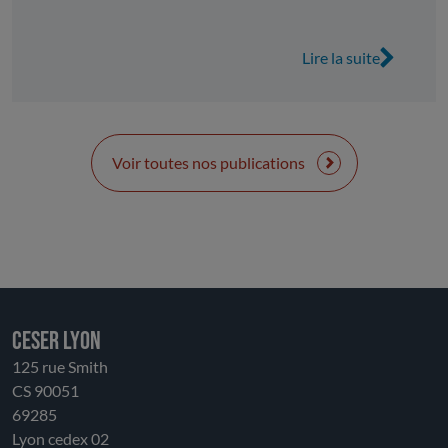
« valorisés » dans le contrat. Ce sont 2 milliards
d’euros qui sont contractualisés et 2,1 milliards
Lire la suite
d’euros qui sont valorisés.
Voir toutes nos publications
CESER LYON
125 rue Smith
CS 90051
69285
Lyon cedex 02