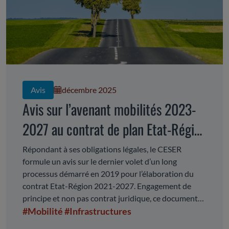
Avis
décembre 2025
Avis sur l’avenant mobilités 2023-
2027 au contrat de plan Etat-Région
2021-2027
Répondant à ses obligations légales, le CESER
formule un avis sur le dernier volet d’un long
processus démarré en 2019 pour l’élaboration du
contrat Etat-Région 2021-2027. Engagement de
principe et non pas contrat juridique, ce document
comprend des crédits contractualisés, et d’autres
#Mobilité
#Infrastructures
relevant d’un choix propre à chaque partenaire mais