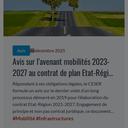
Avis
décembre 2025
Avis sur l’avenant mobilités 2023-
2027 au contrat de plan Etat-Région
2021-2027
Répondant à ses obligations légales, le CESER
formule un avis sur le dernier volet d’un long
processus démarré en 2019 pour l’élaboration du
contrat Etat-Région 2021-2027. Engagement de
principe et non pas contrat juridique, ce document
comprend des crédits contractualisés, et d’autres
#Mobilité
#Infrastructures
relevant d’un choix propre à chaque partenaire mais