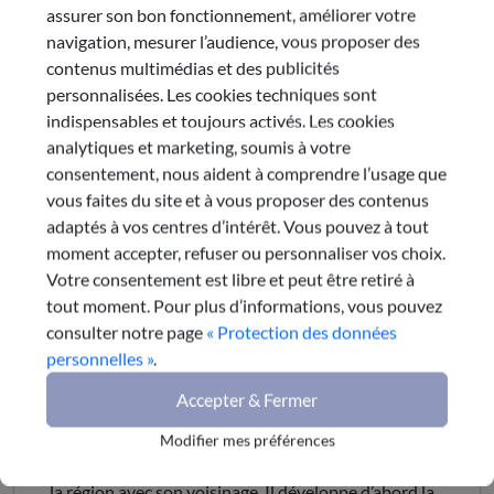
Territoires, transport, infrastructure et numérique
assurer son bon fonctionnement, améliorer votre
Président :
navigation, mesurer l’audience, vous proposer des
Philippe DESSERTINE
contenus multimédias et des publicités
e-mail
personnalisées. Les cookies techniques sont
indispensables et toujours activés. Les cookies
analytiques et marketing, soumis à votre
Dernière publication de la
consentement, nous aident à comprendre l’usage que
vous faites du site et à vous proposer des contenus
commission
adaptés à vos centres d’intérêt. Vous pouvez à tout
moment accepter, refuser ou personnaliser vos choix.
15 décembre 2025
Votre consentement est libre et peut être retiré à
tout moment. Pour plus d’informations, vous pouvez
Fractures et coutures
consulter notre page
« Protection des données
d’Auvergne-Rhône-Alpes
personnelles »
.
avec les régions limitrophes
Accepter & Fermer
Dans la continuité avec ses travaux pour développer
les chaines de valeur dans les territoires d’Auvergne-
Modifier mes préférences
Rhône-Alpes, le CESER s’intéresse aux relations de
la région avec son voisinage. Il développe d’abord la