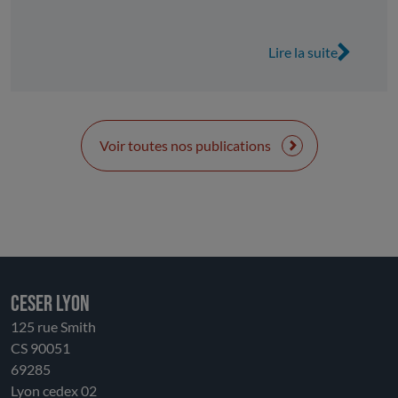
« valorisés » dans le contrat. Ce sont 2 milliards
d’euros qui sont contractualisés et 2,1 milliards
Lire la suite
d’euros qui sont valorisés.
Voir toutes nos publications
CESER LYON
125 rue Smith
CS 90051
69285
Lyon cedex 02