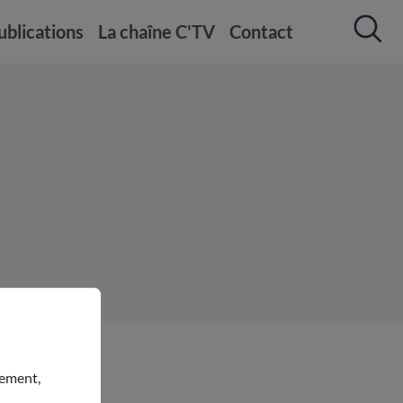
ublications
La chaîne C'TV
Contact
nement,