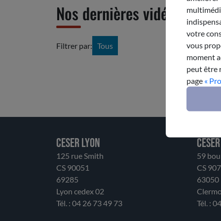
Nos dernières vidéos
multimédia
indispensa
votre cons
vous propo
Filtrer par:
Tous
moment acc
peut être 
page
« Pr
CESER LYON
CESER
125 rue Smith
59 bou
CS 90051
CS 90
69285
63050
Lyon cedex 02
Clermo
Tél. : 04 26 73 49 73
Tél. : 