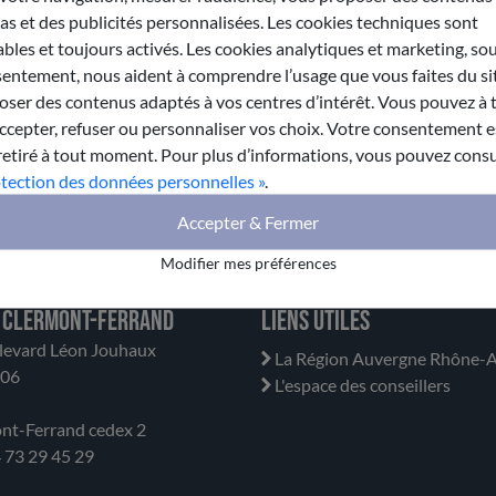
s et des publicités personnalisées. Les cookies techniques sont
bles et toujours activés. Les cookies analytiques et marketing, so
entement, nous aident à comprendre l’usage que vous faites du sit
ser des contenus adaptés à vos centres d’intérêt. Vous pouvez à 
epter, refuser ou personnaliser vos choix. Votre consentement es
retiré à tout moment. Pour plus d’informations, vous pouvez consu
otection des données personnelles »
.
Accepter & Fermer
Modifier mes préférences
 Clermont-Ferrand
Liens utiles
levard Léon Jouhaux
La Région Auvergne Rhône-A
706
L'espace des conseillers
nt-Ferrand cedex 2
04 73 29 45 29