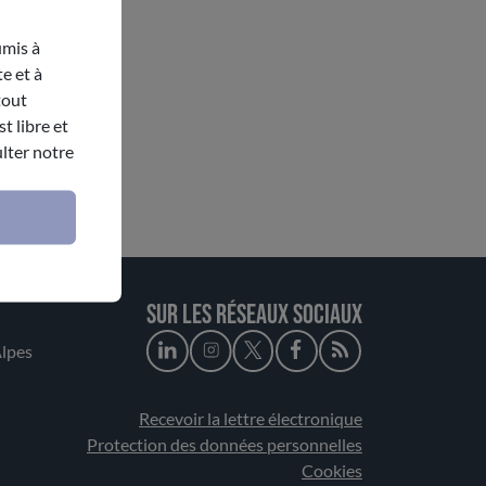
umis à
e et à
tout
t libre et
lter notre
Sur les réseaux sociaux
lpes
Recevoir la lettre électronique
Protection des données personnelles
Cookies