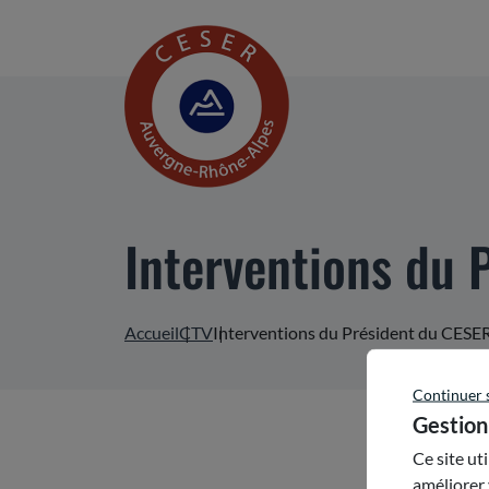
Interventions du 
Accueil
CTV
Interventions du Président du CESE
Continuer 
Gestion
Ce site ut
améliorer 