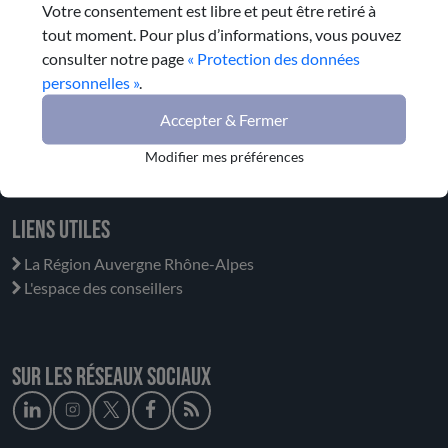
Votre consentement est libre et peut être retiré à
tout moment. Pour plus d’informations, vous pouvez
CESER Clermont-Ferrand
consulter notre page
« Protection des données
59 boulevard Léon Jouhaux
personnelles »
.
CS 90706
63050
Accepter & Fermer
Clermont-Ferrand cedex 2
Modifier mes préférences
Tél. : 04 73 29 45 29
Liens utiles
La Région Auvergne Rhône-Alpes
L'espace des conseillers
Sur les réseaux sociaux