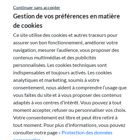
Continuer sans accepter
Avis
mars 2016
Gestion de vos préférences en matière
Orientations budgétaires 2016
de cookies
Ce site utilise des cookies et autres traceurs pour
Le CESER a été saisi par le Président du Conseil
assurer son bon fonctionnement, améliorer votre
Régional en date du 03/03/2016 sur le rapport
navigation, mesurer l’audience, vous proposer des
d’orientations budgétaires 2016, en application des
contenus multimédias et des publicités
articles L4241-3 et L 4241-2 du code général des
personnalisées. Les cookies techniques sont
collectivités territoriales. Il a pris connaissance de ce
indispensables et toujours activés. Les cookies
rapport présenté en commission par le 1er vice-
#Finances locales
#Budget
analytiques et marketing, soumis à votre
président du Conseil régional, délégué aux Finances,
consentement, nous aident à comprendre l’usage que
à l’administration générale, aux économies
Lire la suite
vous faites du site et à vous proposer des contenus
budgétaires et aux politiques transfrontalières.
adaptés à vos centres d’intérêt. Vous pouvez à tout
moment accepter, refuser ou personnaliser vos choix.
Votre consentement est libre et peut être retiré à
tout moment. Pour plus d’informations, vous pouvez
consulter notre page
« Protection des données
personnelles »
.