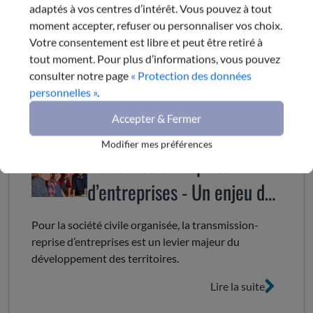
adaptés à vos centres d’intérêt. Vous pouvez à tout
e-mail
moment accepter, refuser ou personnaliser vos choix.
Votre consentement est libre et peut être retiré à
tout moment. Pour plus d’informations, vous pouvez
Dernière publication de la
consulter notre page
« Protection des données
personnelles »
.
commission
Accepter & Fermer
25 novembre 2025
Modifier mes préférences
Transmission-reprise
d’entreprises - Un enjeu de
dynamisation économique
Pour la société civile organisée, la transmission-
et sociale du territoire
reprise d’entreprises est un levier majeur du
développement des territoires.
régional
Lire la suite