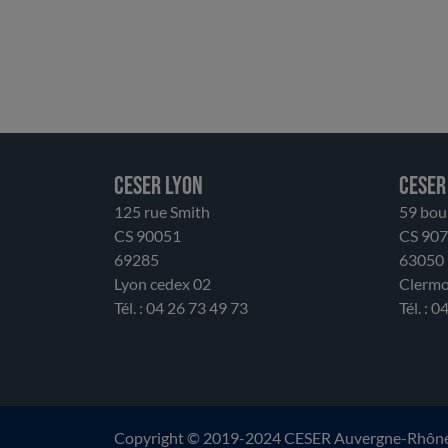
leurs besoins. Elle repose sur une forte
participation citoyenne, portée par
l’engagement de nombreux bénévoles, et
s’affirme comme un acteur clé des enjeux
sociétaux. Cependant, l’ESS doit relever
des défis majeurs : formation,
accompagnement, visibilité et
financement, autant d’enjeux qui
CESER LYON
CESER
conditionnent son avenir. Certains de ses
125 rue Smith
59 bou
secteurs assurent des missions d’utilité
CS 90051
CS 90
publique en complément des collectivités,
69285
63050
ce qui rend indispensable la recherche de
Lyon cedex 02
Clermo
solutions durables.
Tél. : 04 26 73 49 73
Tél. : 
Copyright © 2019-2024 CESER Auvergne-Rhône-A