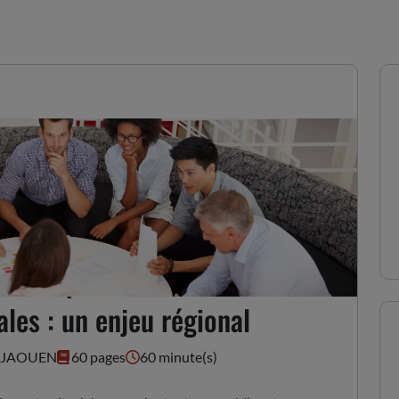
les coopérations
les : un enjeu régional
E JAOUEN
60 pages
60 minute(s)