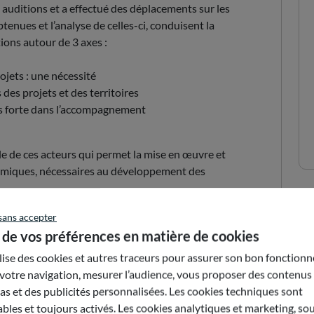
uditions et a effectué des déplacements sur les
btenues et l’analyse de celles-ci, conduisent la
ons autour de 3 axes :
jets : une nécessité
des projets et des territoires
us forte dans l’accompagnement
mble de ces acteurs qui permet la mise en œuvre et
omiques, nécessaires au développement des
Envoyer par e-mail
sans accepter
 de vos préférences en matière de cookies
ilise des cookies et autres traceurs pour assurer son bon fonction
votre navigation, mesurer l’audience, vous proposer des contenus
s et des publicités personnalisées. Les cookies techniques sont
bles et toujours activés. Les cookies analytiques et marketing, so