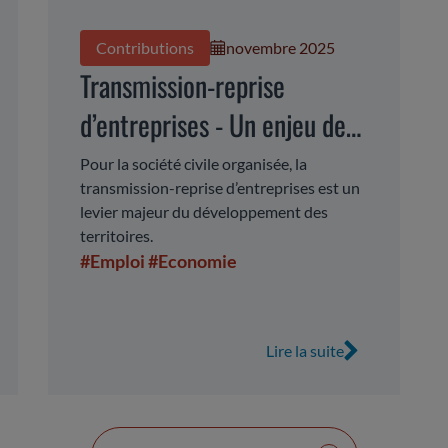
Contributions
novembre 2025
Transmission-reprise
d’entreprises - Un enjeu de
dynamisation économique et
Pour la société civile organisée, la
transmission-reprise d’entreprises est un
sociale du territoire régional
levier majeur du développement des
territoires.
#Emploi
#Economie
Lire la suite