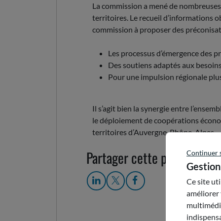
La commission a mené de nombreuses a
territoires. Le recueil d’informations o
commission à proposer des préconisati
Les processus d’émergence des pro
Des soutiens adaptés aux besoins 
Pour une impulsion régionale pl
Il s’agit bien la synergie entre l’ense
le déploiement de coopérations écon
territoires d’Auvergne-Rhône-Alpes.
Partager cette publication
Continuer 
Gestion
Ce site ut
améliorer 
multimédia
indispensa