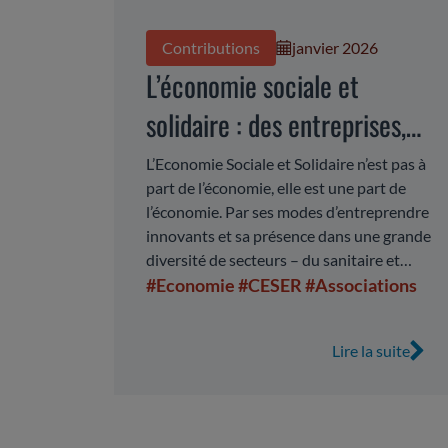
Contributions
janvier 2026
L’économie sociale et
solidaire : des entreprises,
moteurs d’une économie
L’Economie Sociale et Solidaire n’est pas à
part de l’économie, elle est une part de
régionale, durable et
l’économie. Par ses modes d’entreprendre
inclusive
innovants et sa présence dans une grande
diversité de secteurs – du sanitaire et
médico-social au logement, en passant
#Economie
#CESER
#Associations
par la mobilité et l’industrie –, elle
constitue un pilier du développement
Lire la suite
économique et social en Auvergne-
Rhône-Alpes. Ancrée au plus près des
territoires, l’ESS crée de l’activité,
accompagne les populations et répond à