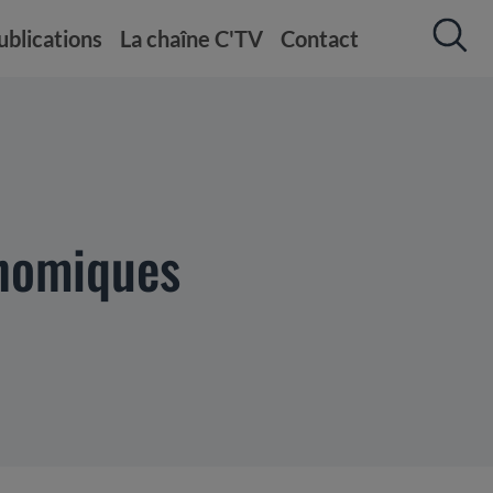
ublications
La chaîne C'TV
Contact
onomiques