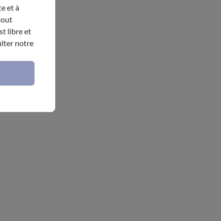
e et à
tout
t libre et
lter notre