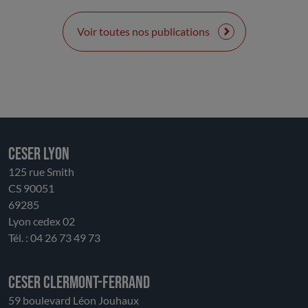
relever des défis majeurs : formation,
accompagnement, visibilité et financement, autant
Voir toutes nos publications
d’enjeux qui conditionnent son avenir. Certains de
ses secteurs assurent des missions d’utilité publique
en complément des collectivités, ce qui rend
indispensable la recherche de solutions durables.
CESER LYON
125 rue Smith
CS 90051
69285
Lyon cedex 02
Tél. : 04 26 73 49 73
CESER Clermont-Ferrand
59 boulevard Léon Jouhaux