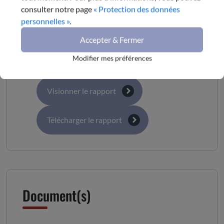
consulter notre page
« Protection des données
personnelles »
.
Accepter & Fermer
Le rapport complet
Modifier mes préférences
Visionner le rapport
Télécharger le rapport
Document(s)