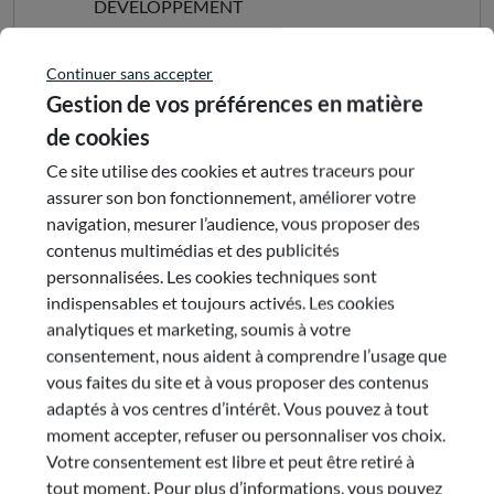
DEVELOPPEMENT
ECONOMIQUE/INNOVATION/INTERNATIONAL/
REGIONAL DE DEVELOPEPMENT
Continuer sans accepter
ECONOMIQUE
Gestion de vos préférences en matière
D’INTERNATIONALISATION ET
de cookies
D’INNOVATION : SRDEII/POLITIQUE
ECONOMIQUE/REGION AUVERGNE-
Ce site utilise des cookies et autres traceurs pour
RHONE-ALPES
assurer son bon fonctionnement, améliorer votre
navigation, mesurer l’audience, vous proposer des
contenus multimédias et des publicités
Partager cette publication
personnalisées. Les cookies techniques sont
indispensables et toujours activés. Les cookies
analytiques et marketing, soumis à votre
consentement, nous aident à comprendre l’usage que
vous faites du site et à vous proposer des contenus
Envoyer par e-mail
adaptés à vos centres d’intérêt. Vous pouvez à tout
moment accepter, refuser ou personnaliser vos choix.
Votre consentement est libre et peut être retiré à
tout moment. Pour plus d’informations, vous pouvez