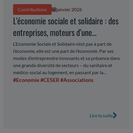
Contributions
janvier 2026
L’économie sociale et solidaire : des
entreprises, moteurs d’une
économie régionale, durable et
L’Economie Sociale et Solidaire n’est pas à part de
l’économie, elle est une part de l’économie. Par ses
inclusive
modes d’entreprendre innovants et sa présence dans
une grande diversité de secteurs – du sanitaire et
médico-social au logement, en passant par la
mobilité et l’industrie –, elle constitue un pilier du
#Economie
#CESER
#Associations
développement économique et social en Auvergne-
Rhône-Alpes. Ancrée au plus près des territoires,
l’ESS crée de l’activité, accompagne les populations
et répond à leurs besoins. Elle repose sur une forte
participation citoyenne, portée par l’engagement de
Lire la suite
nombreux bénévoles, et s’affirme comme un acteur
clé des enjeux sociétaux. Cependant, l’ESS doit