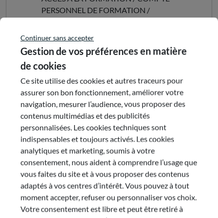
PERSONNEL DE FORMATION /
CONSEIL EN EVOLUTION
PROFESSIONNELLE / SALARIE /
Continuer sans accepter
REGION AUVERGNE-RHONE-ALPES /
Gestion de vos préférences en matière
EMPLOI RHONE ALPES / EMPLOI
de cookies
LYON / EMPLOI A LYON
Ce site utilise des cookies et autres traceurs pour
Partager cette publication
assurer son bon fonctionnement, améliorer votre
navigation, mesurer l’audience, vous proposer des
contenus multimédias et des publicités
personnalisées. Les cookies techniques sont
indispensables et toujours activés. Les cookies
Envoyer par e-mail
analytiques et marketing, soumis à votre
consentement, nous aident à comprendre l’usage que
vous faites du site et à vous proposer des contenus
adaptés à vos centres d’intérêt. Vous pouvez à tout
moment accepter, refuser ou personnaliser vos choix.
Votre consentement est libre et peut être retiré à