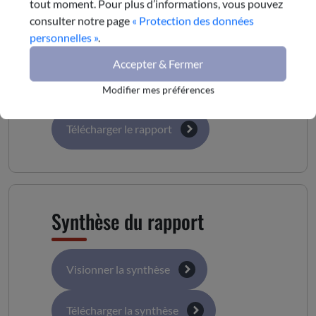
tout moment. Pour plus d’informations, vous pouvez
consulter notre page
« Protection des données
Le rapport complet
personnelles »
.
Accepter & Fermer
Visionner le rapport
Modifier mes préférences
Télécharger le rapport
Synthèse du rapport
Visionner la synthèse
Télécharger la synthèse