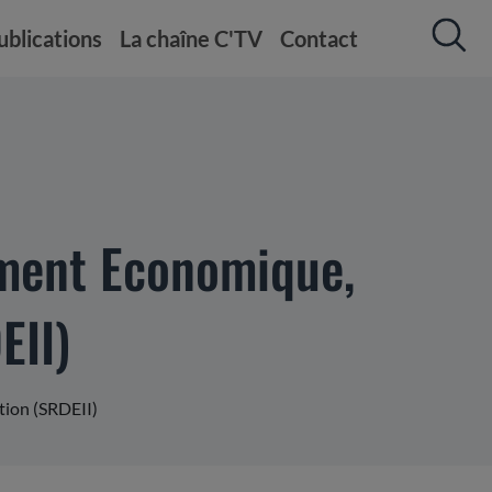
ublications
La chaîne C'TV
Contact
ement Economique,
EII)
tion (SRDEII)