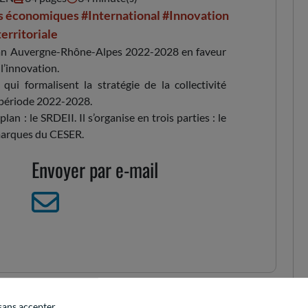
s économiques
#International
#Innovation
territoriale
 plan Auvergne-Rhône-Alpes 2022-2028 en faveur
 l’innovation.
ui formalisent la stratégie de la collectivité
 période 2022-2028.
plan : le SRDEII. Il s’organise en trois parties : le
emarques du CESER.
Envoyer par e-mail
sans accepter