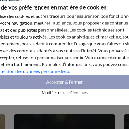
 de vos préférences en matière de cookies
ilise des cookies et autres traceurs pour assurer son bon fonction
votre navigation, mesurer l’audience, vous proposer des contenus
harger le rapport
s et des publicités personnalisées. Les cookies techniques sont
bles et toujours activés. Les cookies analytiques et marketing, so
entement, nous aident à comprendre l’usage que vous faites du sit
ser des contenus adaptés à vos centres d’intérêt. Vous pouvez à 
epter, refuser ou personnaliser vos choix. Votre consentement es
retiré à tout moment. Pour plus d’informations, vous pouvez consu
otection des données personnelles »
.
Accepter & Fermer
 partageant la même thématique
Modifier mes préférences