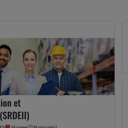
égional de Développement
ion et
 (SRDEII)
UEN
34 pages
34 minute(s)