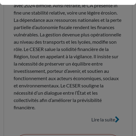
avec 2024 difficile. Ainsi retraité, le CA présente in
fine une stabilité relative, voire une légère érosion.
La dépendance aux ressources nationales et la perte
partielle d’autonomie fiscale rendent les finances
vulnérables. La gestion devenue plus opérationnelle
au niveau des transports et les lycées, modifie son
rôle. Le CESER salue la solidité financière de la
Région, tout en appelant à la vigilance. Il insiste sur
la nécessité de préserver un équilibre entre
investissement, porteur d’avenir, et soutien au
fonctionnement aux acteurs économiques, sociaux
et environnementaux. Le CESER souligne la
nécessité d’un dialogue entre l’État et les
collectivités afin d’améliorer la prévisibilité
financière.
Lire la suite