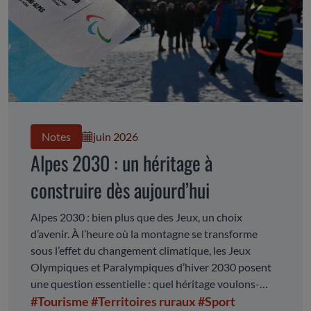
Notes
juin 2026
Alpes 2030 : un héritage à
construire dès aujourd’hui
Alpes 2030 : bien plus que des Jeux, un choix
d’avenir. À l’heure où la montagne se transforme
sous l’effet du changement climatique, les Jeux
Olympiques et Paralympiques d’hiver 2030 posent
une question essentielle : quel héritage voulons-
nous laisser ? À travers ce rapport, le CESER
#Tourisme
#Territoires ruraux
#Sport