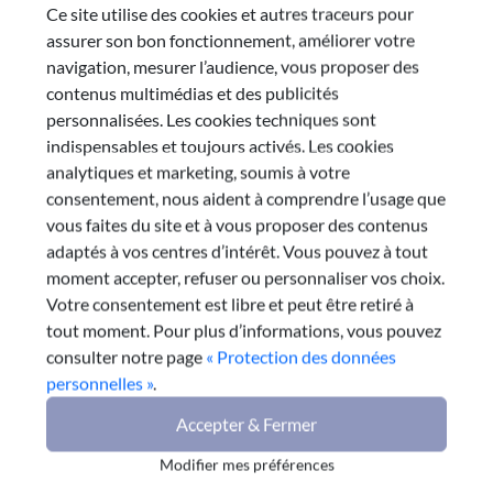
25 juin 2026
Ce site utilise des cookies et autres traceurs pour
Le compte administratif
assurer son bon fonctionnement, améliorer votre
navigation, mesurer l’audience, vous proposer des
2025
contenus multimédias et des publicités
personnalisées. Les cookies techniques sont
Dans un contexte géopolitique particulièrement
indispensables et toujours activés. Les cookies
complexe, marqué par de fortes contraintes
analytiques et marketing, soumis à votre
financières, la Région présente un compte
consentement, nous aident à comprendre l’usage que
administratif 2025 qui témoigne d’une gestion
vous faites du site et à vous proposer des contenus
maîtrisée. Malgré la Loi des Finances 2025
adaptés à vos centres d’intérêt. Vous pouvez à tout
complexifiant l’exercice de programmation
moment accepter, refuser ou personnaliser vos choix.
financière, la Collectivité maintient un niveau de
Votre consentement est libre et peut être retiré à
dépenses de fonctionnement stable et dégage un
tout moment. Pour plus d’informations, vous pouvez
volume de dépenses d’investissement important. La
consulter notre page
« Protection des données
présentation du CA fait apparaitre d’importants
personnelles »
.
changements de périmètre qui nécessite des
Accepter & Fermer
retraitements de données. La prise en charge directe
de compétences, les modifications comptables et les
Modifier mes préférences
transferts entre sections rendent la comparaison