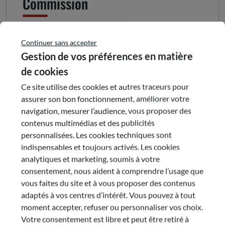
Commission
Commission : 10
Budget - Finances
Continuer sans accepter
Président :
Gestion de vos préférences en matière
Bruno LAMOTTE
de cookies
e-mail
Ce site utilise des cookies et autres traceurs pour
assurer son bon fonctionnement, améliorer votre
navigation, mesurer l’audience, vous proposer des
Dernière publication de la
contenus multimédias et des publicités
commission
personnalisées. Les cookies techniques sont
indispensables et toujours activés. Les cookies
analytiques et marketing, soumis à votre
25 juin 2026
consentement, nous aident à comprendre l’usage que
Le compte administratif
vous faites du site et à vous proposer des contenus
adaptés à vos centres d’intérêt. Vous pouvez à tout
2025
moment accepter, refuser ou personnaliser vos choix.
Votre consentement est libre et peut être retiré à