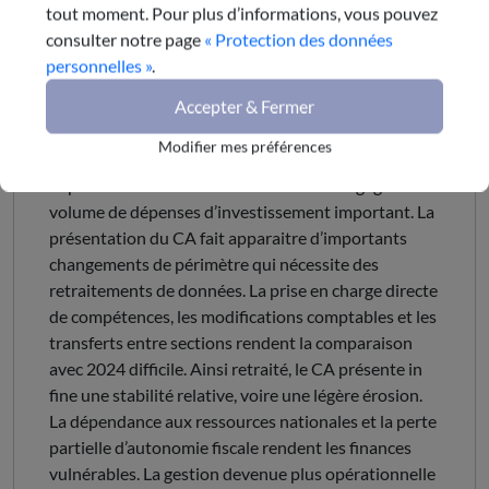
Dans un contexte géopolitique particulièrement
tout moment. Pour plus d’informations, vous pouvez
complexe, marqué par de fortes contraintes
consulter notre page
« Protection des données
financières, la Région présente un compte
personnelles »
.
administratif 2025 qui témoigne d’une gestion
Accepter & Fermer
maîtrisée. Malgré la Loi des Finances 2025
complexifiant l’exercice de programmation
Modifier mes préférences
financière, la Collectivité maintient un niveau de
dépenses de fonctionnement stable et dégage un
volume de dépenses d’investissement important. La
présentation du CA fait apparaitre d’importants
changements de périmètre qui nécessite des
retraitements de données. La prise en charge directe
de compétences, les modifications comptables et les
transferts entre sections rendent la comparaison
avec 2024 difficile. Ainsi retraité, le CA présente in
fine une stabilité relative, voire une légère érosion.
La dépendance aux ressources nationales et la perte
partielle d’autonomie fiscale rendent les finances
vulnérables. La gestion devenue plus opérationnelle