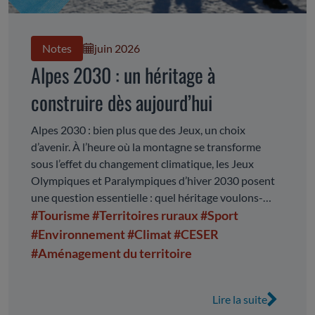
Notes
juin 2026
Alpes 2030 : un héritage à
construire dès aujourd’hui
Alpes 2030 : bien plus que des Jeux, un choix
d’avenir. À l’heure où la montagne se transforme
sous l’effet du changement climatique, les Jeux
Olympiques et Paralympiques d’hiver 2030 posent
une question essentielle : quel héritage voulons-
nous laisser ? À travers ce rapport, le CESER
#Tourisme
#Territoires ruraux
#Sport
Auvergne-Rhône-Alpes porte la voix de la société
#Environnement
#Climat
#CESER
civile et appelle à faire des Jeux un véritable
#Aménagement du territoire
tournant. Un tournant pour les territoires de
montagne, pour leurs habitants, pour leurs modèles
économiques et pour leur capacité à s’adapter aux
Lire la suite