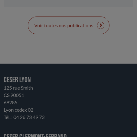
défis de demain. Plus qu’un événement sportif
mondial, Alpes 2030 doit devenir un accélérateur de
transitions : transition écologique, avec une
montagne plus sobre et résiliente ; transition
Voir toutes nos publications
économique, avec des activités diversifiées toute
l’année ; transition sociale, avec des Jeux inclusifs et
accessibles à toutes et tous.
CESER LYON
125 rue Smith
CS 90051
69285
Lyon cedex 02
Tél. : 04 26 73 49 73