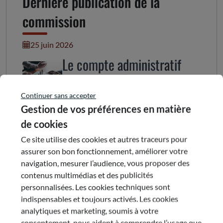
Dernière publication de la
commission
25 juin 2026
Le compte administratif
2025
Continuer sans accepter
Dans un contexte géopolitique particulièrement
Gestion de vos préférences en matière
complexe, marqué par de fortes contraintes
de cookies
financières, la Région présente un compte
Ce site utilise des cookies et autres traceurs pour
administratif 2025 qui témoigne d’une gestion
assurer son bon fonctionnement, améliorer votre
maîtrisée. Malgré la Loi des Finances 2025
navigation, mesurer l’audience, vous proposer des
complexifiant l’exercice de programmation
contenus multimédias et des publicités
financière, la Collectivité maintient un niveau de
personnalisées. Les cookies techniques sont
dépenses de fonctionnement stable et dégage un
indispensables et toujours activés. Les cookies
volume de dépenses d’investissement important. La
analytiques et marketing, soumis à votre
présentation du CA fait apparaitre d’importants
consentement, nous aident à comprendre l’usage que