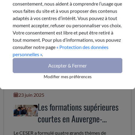
consentement, nous aident à comprendre l’usage que
vous faites du site et à vous proposer des contenus
Commission : 6
adaptés à vos centres d’intérêt. Vous pouvez à tout
Enseignement supérieur, recherche et innovation
moment accepter, refuser ou personnaliser vos choix.
Président :
Votre consentement est libre et peut être retiré à
Dominique PELLA
tout moment. Pour plus d’informations, vous pouvez
e-mail
consulter notre page
« Protection des données
personnelles »
.
Accepter & Fermer
Dernière publication de la
Modifier mes préférences
commission
23 juin 2025
Les formations supérieures
courtes en Auvergne-
Rhône-Alpes
Le CESER a formulé quatre grands thèmes de