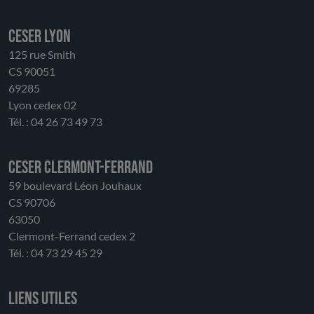
d’enrichir les outils d’évaluation.
CESER LYON
125 rue Smith
CS 90051
69285
Lyon cedex 02
Tél. : 04 26 73 49 73
CESER Clermont-Ferrand
59 boulevard Léon Jouhaux
CS 90706
63050
Clermont-Ferrand cedex 2
Tél. : 04 73 29 45 29
Liens utiles