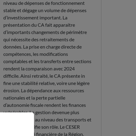
niveau de dépenses de fonctionnement
stable et dégage un volume de dépenses
d’investissement important. La
présentation du CA fait apparaitre
d’importants changements de périmètre
qui nécessite des retraitements de
données. La prise en charge directe de
compétences, les modifications
comptables et les transferts entre sections
rendent la comparaison avec 2024
difficile. Ainsi retraité, le CA présente in
fine une stabilité relative, voire une légère
érosion. La dépendance aux ressources
nationales et la perte partielle
d’autonomie fiscale rendent les finances
vulnérables. La gestion devenue plus
opérationnelle au niveau des transports et
les lycées, modifie son rôle. Le CESER
salue la solidité financière de la Région,