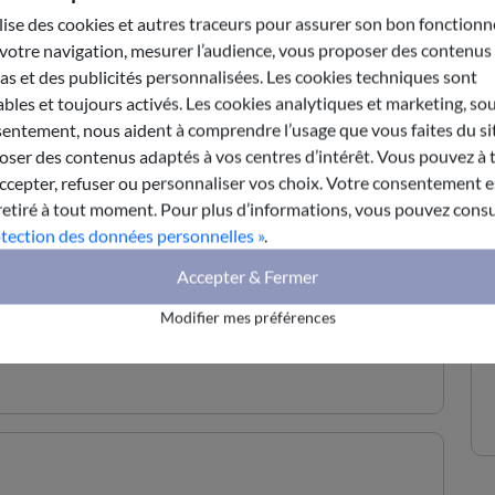
ctive clairement les outils que sont les deux
ilise des cookies et autres traceurs pour assurer son bon fonction
e plan unifié : son positionnement doit ressortir
votre navigation, mesurer l’audience, vous proposer des contenus
ispositifs d’intervention publique, tels que les
s et des publicités personnalisées. Les cookies techniques sont
bles et toujours activés. Les cookies analytiques et marketing, so
entement, nous aident à comprendre l’usage que vous faites du sit
/GOUVERNANCE
ser des contenus adaptés à vos centres d’intérêt. Vous pouvez à 
RITORIALE/ REGION AUVERGNE-RHONE-
epter, refuser ou personnaliser vos choix. Votre consentement es
retiré à tout moment. Pour plus d’informations, vous pouvez consu
otection des données personnelles »
.
Envoyer par e-mail
Accepter & Fermer
Modifier mes préférences