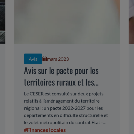
Avis
mars 2023
Avis sur le pacte pour les
territoires ruraux et les
volets métropolitains du
Le CESER est consulté sur deux projets
relatifs à l’aménagement du territoire
CPER
régional : un pacte 2022-2027 pour les
départements en difficulté structurelle et
le volet métropolitain du contrat État -
Région pour 2021-2027.
#Finances locales