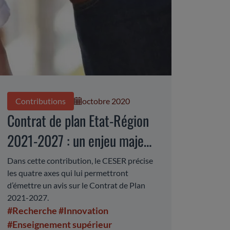
Contributions
octobre 2020
Contrat de plan Etat-Région
2021-2027 : un enjeu majeur
pour l'enseignement
Dans cette contribution, le CESER précise
les quatre axes qui lui permettront
supérieur, la recherche et
d’émettre un avis sur le Contrat de Plan
l'innovation
2021-2027.
#Recherche
#Innovation
#Enseignement supérieur