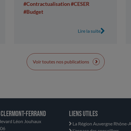
#Contractualisation
#CESER
#Budget
Lire la suite
Voir toutes nos publications
 Clermont-Ferrand
Liens utiles
levard Léon Jouhaux
La Région Auvergne Rhône-A
706
L'espace des conseillers