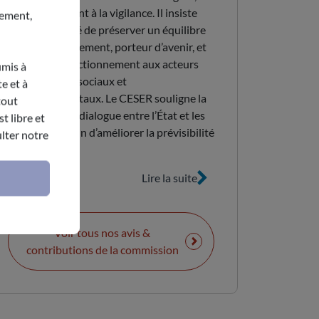
tout en appelant à la vigilance. Il insiste
nement,
sur la nécessité de préserver un équilibre
entre investissement, porteur d’avenir, et
soutien au fonctionnement aux acteurs
umis à
économiques, sociaux et
e et à
environnementaux. Le CESER souligne la
tout
nécessité d’un dialogue entre l’État et les
t libre et
collectivités afin d’améliorer la prévisibilité
lter notre
financière.
Lire la suite
Voir tous nos avis &
contributions de la commission