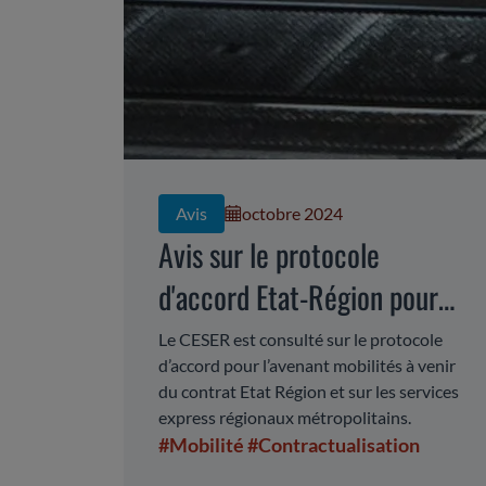
Avis
octobre 2024
Avis sur le protocole
d'accord Etat-Région pour
l'avenant mobilités 2023-
Le CESER est consulté sur le protocole
d’accord pour l’avenant mobilités à venir
2027 du CPER 2021-2027
du contrat Etat Région et sur les services
express régionaux métropolitains.
#Mobilité
#Contractualisation