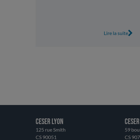
Lire la suite
CESER LYON
CESER
125 rue Smith
59 bou
CS 90051
CS 90