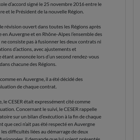
tocole d’accord signé le 25 novembre 2016 entre le
e et le Président de la nouvelle Région.
de révision ouvert dans toutes les Régions après
rne en Auvergne et en Rhône-Alpes l’ensemble des
 ne consiste pas à fusionner les deux contrats ni
ions d’actions, avec ajustements et
pe étant annoncée lors d’un second rendez-vous
e dans chacune des Régions.
comme en Auvergne, il a été décidé des
valuation de chaque contrat.
, le CESER était expressément cité comme
aluation. Concernant le suivi, le CESER rappelle
atoire sur un bilan d’exécution à la fin de chaque
nt que ceci n’ait pas été respecté en Auvergne
 les difficultés liées au démarrage de deux
fusionnées, il demande que lui soient présentés