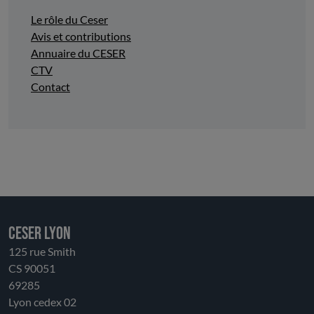
Le rôle du Ceser
Avis et contributions
Annuaire du CESER
CTV
Contact
CESER LYON
125 rue Smith
CS 90051
69285
Lyon cedex 02