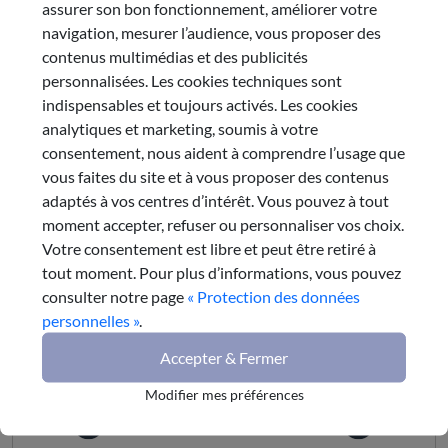
régionales.
assurer son bon fonctionnement, améliorer votre
Nous vous invitons à participer en
navigation, mesurer l’audience, vous proposer des
remplissant anonymement le
contenus multimédias et des publicités
questionnaire en ligne ci-après :
personnalisées. Les cookies techniques sont
indispensables et toujours activés. Les cookies
Consultation des habitants de la Région
analytiques et marketing, soumis à votre
Auvergne-Rhône-Alpes
consentement, nous aident à comprendre l’usage que
vous faites du site et à vous proposer des contenus
Partager cet article
adaptés à vos centres d’intérêt. Vous pouvez à tout
moment accepter, refuser ou personnaliser vos choix.
Votre consentement est libre et peut être retiré à
tout moment. Pour plus d’informations, vous pouvez
consulter notre page
« Protection des données
Envoyer par e-mail
personnelles »
.
Accepter & Fermer
Modifier mes préférences