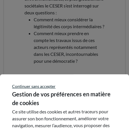
sociétales le CESER s’est interrogé sur
deux questions :
Comment mieux considérer la
légitimité des corps intermédiaires ?
Comment mieux prendre en
compte les travaux issus de ces
acteurs représentés notamment
dans les CESER, incontournables
pour une démocratie ?
Pour répondre à ces deux questions, le
CESER a dressé un rapport comprenant
Continuer sans accepter
un diagnostic des corps intermédiaires,
Gestion de vos préférences en matière
parties prenantes de la démocratie. Une
de cookies
deuxième partie s’attache à présenter le
Ce site utilise des cookies et autres traceurs pour
CESER, 2nde assemblée régionale au
assurer son bon fonctionnement, améliorer votre
plus près des territoires.
navigation, mesurer l’audience, vous proposer des