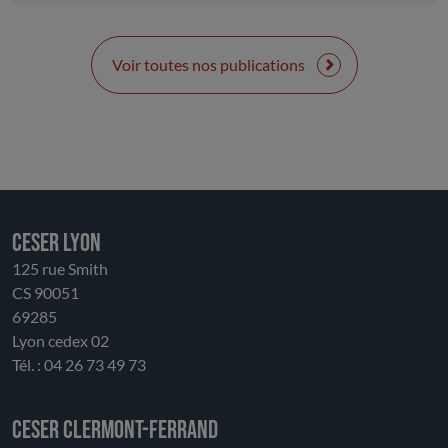
En s’appuyant sur ces analyses et sur la formulation
de questions évaluatives, cette contribution propose
également des pistes d’amélioration visant la
Voir toutes nos publications
troisième phase du dispositif. Il s’agit notamment de
renforcer la territorialisation et la hiérarchisation
des stratégies de revitalisation, de consolider
l’ingénierie, d’associer davantage les utilisateurs et
les habitants, de repenser la gouvernance et, enfin,
d’enrichir les outils d’évaluation.
CESER LYON
125 rue Smith
CS 90051
69285
Lyon cedex 02
Tél. : 04 26 73 49 73
CESER Clermont-Ferrand