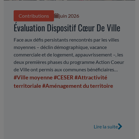
Contributions
juin 2026
Évaluation Dispositif Cœur De Ville
Face aux défis persistants rencontrés par les villes
moyennes – déclin démographique, vacance
commerciale et de logement, appauvrissement –, les
deux premières phases du programme Action Coeur
de Ville ont permis aux communes bénéficiaires
d’impulser, de mettre en oeuvre et de piloter de
#Ville moyenne
#CESER
#Attractivité
nombreuses actions de revitalisation de leurs
territoriale
#Aménagement du territoire
centres-villes. La troisième phase du dispositif ayant
été annoncée, ce rapport propose une analyse des
deux premières étapes à l’échelle de la région
Auvergne-Rhône-Alpes. Il met en évidence les
avancées réalisées, tout en identifiant les enjeux et
Lire la suite
les défis persistants, ainsi que les conditions de
réussite d’une politique publique de revitalisation.