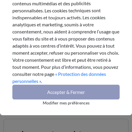
contenus multimédias et des publicités
CORPS INTERMEDIAIRES/SOCIETE
personnalisées. Les cookies techniques sont
CIVILE ORGANISEE/ORGANISME
indispensables et toujours activés. Les cookies
CONSULTATIF/CESER/LEGITIMITE/DEMOCRATIE/
analytiques et marketing, soumis à votre
REGIONAL
consentement, nous aident à comprendre l’usage que
vous faites du site et à vous proposer des contenus
Partager cette publication
adaptés à vos centres d’intérêt. Vous pouvez à tout
moment accepter, refuser ou personnaliser vos choix.
Votre consentement est libre et peut être retiré à
tout moment. Pour plus d’informations, vous pouvez
Envoyer par e-mail
consulter notre page
« Protection des données
personnelles »
.
Accepter & Fermer
Modifier mes préférences