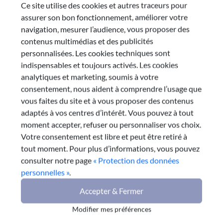
Ce site utilise des cookies et autres traceurs pour
assurer son bon fonctionnement, améliorer votre
Commission
navigation, mesurer l’audience, vous proposer des
contenus multimédias et des publicités
personnalisées. Les cookies techniques sont
Commission : 7
indispensables et toujours activés. Les cookies
Jeunesse, sport, culture, éducation populaire et
analytiques et marketing, soumis à votre
intergénération
consentement, nous aident à comprendre l’usage que
Président :
vous faites du site et à vous proposer des contenus
Pascale GILLES
adaptés à vos centres d’intérêt. Vous pouvez à tout
e-mail
moment accepter, refuser ou personnaliser vos choix.
Votre consentement est libre et peut être retiré à
tout moment. Pour plus d’informations, vous pouvez
Dernière publication de la
consulter notre page
« Protection des données
personnelles »
.
commission
Accepter & Fermer
25 novembre 2025
Modifier mes préférences
Séjours collectifs de