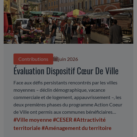
Contributions
juin 2026
Évaluation Dispositif Cœur De Ville
Face aux défis persistants rencontrés par les villes
moyennes – déclin démographique, vacance
commerciale et de logement, appauvrissement –, les
deux premières phases du programme Action Coeur
de Ville ont permis aux communes bénéficiaires
d’impulser, de mettre en oeuvre et de piloter de
#Ville moyenne
#CESER
#Attractivité
nombreuses actions de revitalisation de leurs
territoriale
#Aménagement du territoire
centres-villes. La troisième phase du dispositif ayant