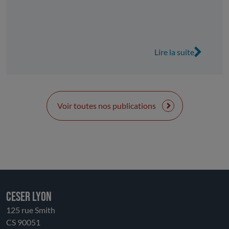
été annoncée, ce rapport propose une analyse des
deux premières étapes à l’échelle de la région
Auvergne-Rhône-Alpes. Il met en évidence les
avancées réalisées, tout en identifiant les enjeux et
Lire la suite
les défis persistants, ainsi que les conditions de
réussite d’une politique publique de revitalisation.
En s’appuyant sur ces analyses et sur la formulation
de questions évaluatives, cette contribution propose
également des pistes d’amélioration visant la
Voir toutes nos publications
troisième phase du dispositif. Il s’agit notamment de
renforcer la territorialisation et la hiérarchisation
des stratégies de revitalisation, de consolider
l’ingénierie, d’associer davantage les utilisateurs et
les habitants, de repenser la gouvernance et, enfin,
d’enrichir les outils d’évaluation.
CESER LYON
125 rue Smith
CS 90051