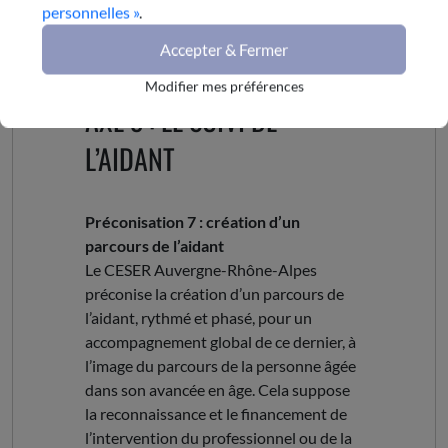
personnelles »
.
collectives car ces actions individuelles
d’aide à l’aidant sont les seules qui leur
Accepter & Fermer
dégagent du temps.
Modifier mes préférences
AXE 3 : LE SUIVI DE
L’AIDANT
Préconisation 7 : création d’un
parcours de l’aidant
Le CESER Auvergne-Rhône-Alpes
préconise la création d’un parcours de
l’aidant, rythmé et phasé, pour un
accompagnement global de ce dernier, à
l’image du parcours de la personne âgée
dans son avancée en âge. Cela suppose
la reconnaissance et le financement de
l’intervention du professionnel ou de la