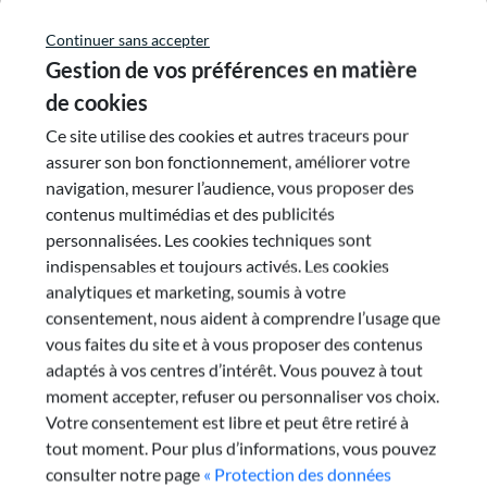
pouvoir y être proposées. Aujourd’hui, le
soutien à toutes les initiatives nécessite
Continuer sans accepter
d’être effectif afin que chacune d’entre
Gestion de vos préférences en matière
elles puisse bâtir une offre décloisonnée
de cookies
et à la carte, condition nécessaire pour
Ce site utilise des cookies et autres traceurs pour
que le dispositif rencontre son public.
assurer son bon fonctionnement, améliorer votre
Des efforts devront être faits pour que
navigation, mesurer l’audience, vous proposer des
les dispositifs de répit puissent être
contenus multimédias et des publicités
également ouverts aux aidants des
personnalisées. Les cookies techniques sont
personnes ayant des pathologies
indispensables et toujours activés. Les cookies
psychiatriques ou des troubles du
analytiques et marketing, soumis à votre
comportement
consentement, nous aident à comprendre l’usage que
vous faites du site et à vous proposer des contenus
Préconisation 6 : proposer des soutiens
adaptés à vos centres d’intérêt. Vous pouvez à tout
et actions individuelles
moment accepter, refuser ou personnaliser vos choix.
L’État et l’ensemble des financeurs, via la
Votre consentement est libre et peut être retiré à
Conférence des financeurs, doivent
tout moment. Pour plus d’informations, vous pouvez
proposer aux aidants des actions
consulter notre page
« Protection des données
individuelles et pas seulement