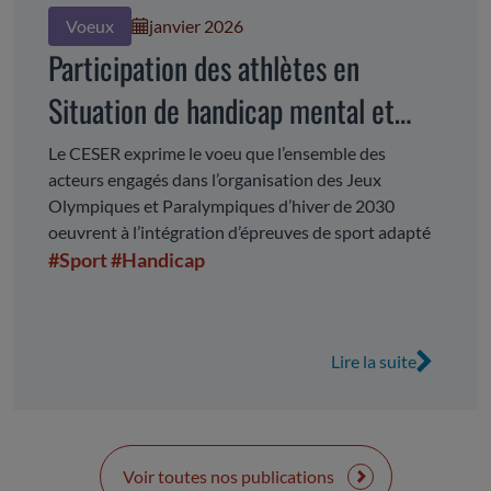
Voeux
janvier 2026
Participation des athlètes en
Situation de handicap mental et
psychique aux jeux olympiques et
Le CESER exprime le voeu que l’ensemble des
acteurs engagés dans l’organisation des Jeux
paralympiques des alpes Françaises
Olympiques et Paralympiques d’hiver de 2030
de 2030
oeuvrent à l’intégration d’épreuves de sport adapté
#Sport
#Handicap
Lire la suite
Voir toutes nos publications