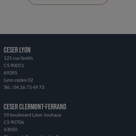
CESER LYON
125 rue Smith
CS 90051
69285
Lyon cedex 02
Tél. : 04 26 73 49 73
CESER Clermont-Ferrand
59 boulevard Léon Jouhaux
CS 90706
63050