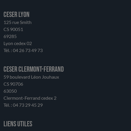
pratiques. Attaché à l’originalité du modèle des Parcs
naturels régionaux, le CESER appelle à préserver leur
CESER LYON
souplesse, leur ancrage local et leur capacité
125 rue Smith
d’initiative, conditions indispensables à leur réussite.
CS 90051
L’enjeu est de trouver un équilibre juste entre
69285
orientation stratégique régionale et autonomie des
Lyon cedex 02
territoires, entre harmonisation et respect de la
Tél. : 04 26 73 49 73
diversité. Au-delà de cet avis, le CESER réaffirme son
attachement à ces territoires d’avenir, qui
contribuent pleinement à relever les défis
CESER Clermont-Ferrand
environnementaux, économiques et sociaux de la
59 boulevard Léon Jouhaux
région, au service de tous ses habitants.
CS 90706
63050
Clermont-Ferrand cedex 2
Tél. : 04 73 29 45 29
Liens utiles