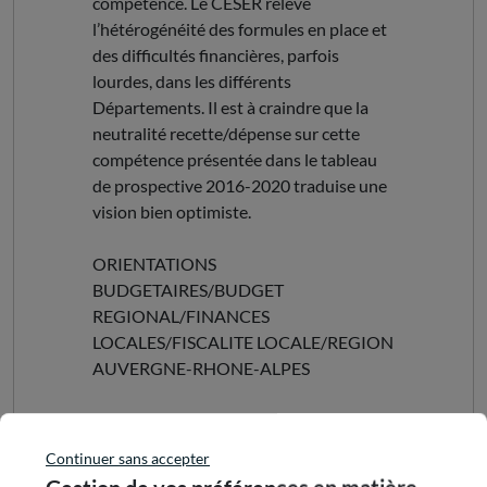
compétence. Le CESER relève
l’hétérogénéité des formules en place et
des difficultés financières, parfois
lourdes, dans les différents
Départements. Il est à craindre que la
neutralité recette/dépense sur cette
compétence présentée dans le tableau
de prospective 2016-2020 traduise une
vision bien optimiste.
ORIENTATIONS
BUDGETAIRES/BUDGET
REGIONAL/FINANCES
LOCALES/FISCALITE LOCALE/REGION
AUVERGNE-RHONE-ALPES
Partager cette publication
Continuer sans accepter