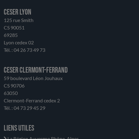
rôle. Le CESER salue la solidité financière de la
CESER LYON
Région, tout en appelant à la vigilance. Il insiste sur la
nécessité de préserver un équilibre entre
125 rue Smith
investissement, porteur d’avenir, et soutien au
CS 90051
fonctionnement aux acteurs économiques, sociaux
69285
et environnementaux. Le CESER souligne la
Lyon cedex 02
nécessité d’un dialogue entre l’État et les
Tél. : 04 26 73 49 73
collectivités afin d’améliorer la prévisibilité
financière.
CESER Clermont-Ferrand
59 boulevard Léon Jouhaux
CS 90706
63050
Clermont-Ferrand cedex 2
Tél. : 04 73 29 45 29
Liens utiles
La Région Auvergne Rhône-Alpes