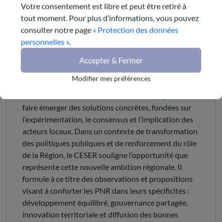
Région aime ses Parcs », le CESER Auvergne-Rhône-
Votre consentement est libre et peut être retiré à
Alpes porte un regard attentif sur l’avenir des Parcs
tout moment. Pour plus d’informations, vous pouvez
naturels régionaux (PNR), acteurs essentiels de
consulter notre page
« Protection des données
l’aménagement et du développement territorial.
personnelles »
.
Territoires d’exception, les PNR conjuguent
Accepter & Fermer
préservation des patrimoines naturels, paysagers et
culturels avec développement économique, social et
Modifier mes préférences
humain. Ils constituent des laboratoires
d’innovation au service des transitions, capables de
faire émerger des solutions concrètes, fondées sur
l’expérimentation, le consensus et l’implication des
acteurs locaux. Dans un contexte de transformation
des politiques publiques et de renforcement du rôle
de la Région, le CESER souligne l’opportunité que
représente cette nouvelle ambition régionale. Il
formule à ce titre des observations et propositions
visant à conforter les PNR dans leurs spécificités :
développement équilibré, gouvernance partagée,
innovation territoriale et diffusion des bonnes