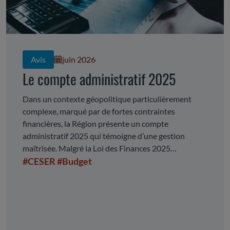
Avis
juin 2026
Le compte administratif 2025
Dans un contexte géopolitique particulièrement
complexe, marqué par de fortes contraintes
financières, la Région présente un compte
administratif 2025 qui témoigne d’une gestion
maîtrisée. Malgré la Loi des Finances 2025
complexifiant l’exercice de programmation
#CESER
#Budget
financière, la Collectivité maintient un niveau de
dépenses de fonctionnement stable et dégage un
volume de dépenses d’investissement important. La
présentation du CA fait apparaitre d’importants
changements de périmètre qui nécessite des