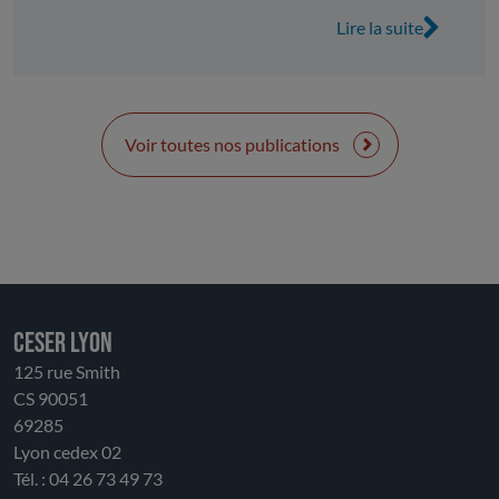
retraitements de données. La prise en charge directe
Lire la suite
de compétences, les modifications comptables et les
transferts entre sections rendent la comparaison
avec 2024 difficile. Ainsi retraité, le CA présente in
fine une stabilité relative, voire une légère érosion.
La dépendance aux ressources nationales et la perte
Voir toutes nos publications
partielle d’autonomie fiscale rendent les finances
vulnérables. La gestion devenue plus opérationnelle
au niveau des transports et les lycées, modifie son
rôle. Le CESER salue la solidité financière de la
Région, tout en appelant à la vigilance. Il insiste sur la
nécessité de préserver un équilibre entre
investissement, porteur d’avenir, et soutien au
CESER LYON
fonctionnement aux acteurs économiques, sociaux
125 rue Smith
et environnementaux. Le CESER souligne la
CS 90051
nécessité d’un dialogue entre l’État et les
69285
collectivités afin d’améliorer la prévisibilité
Lyon cedex 02
financière.
Tél. : 04 26 73 49 73