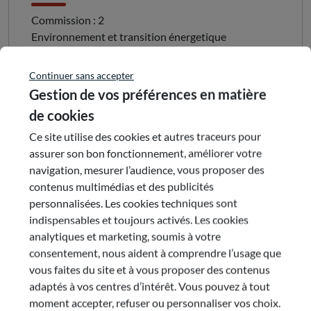
Commission : 2
Environnement et transition énergetique
Président :
Frédérique RESCHE-RIGON
Continuer sans accepter
e-mail
Gestion de vos préférences en matière
de cookies
Ce site utilise des cookies et autres traceurs pour
Dernière publication de la
assurer son bon fonctionnement, améliorer votre
commission
navigation, mesurer l’audience, vous proposer des
contenus multimédias et des publicités
personnalisées. Les cookies techniques sont
25 juin 2026
indispensables et toujours activés. Les cookies
Parcs Naturels Régionaux -
analytiques et marketing, soumis à votre
consentement, nous aident à comprendre l’usage que
La Région aime ses parcs
vous faites du site et à vous proposer des contenus
adaptés à vos centres d’intérêt. Vous pouvez à tout
Saisi par le Conseil régional sur son rapport « La
moment accepter, refuser ou personnaliser vos choix.