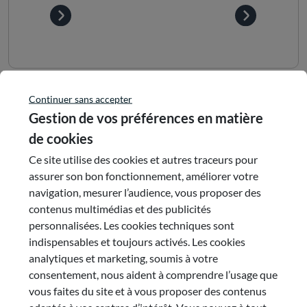
Continuer sans accepter
Actualités partageant la même
Gestion de vos préférences en matière
de cookies
thématique
Ce site utilise des cookies et autres traceurs pour
15 juin 2026
assurer son bon fonctionnement, améliorer votre
navigation, mesurer l’audience, vous proposer des
Le 22 et 23 juin: Le CESER
contenus multimédias et des publicités
en assemblée plénière
personnalisées. Les cookies techniques sont
indispensables et toujours activés. Les cookies
analytiques et marketing, soumis à votre
le CESER en assemblée plénière
consentement, nous aident à comprendre l’usage que
#Parcs naturels régionaux
#CESER
#Budget
vous faites du site et à vous proposer des contenus
#Aménagement du territoire
adaptés à vos centres d’intérêt. Vous pouvez à tout