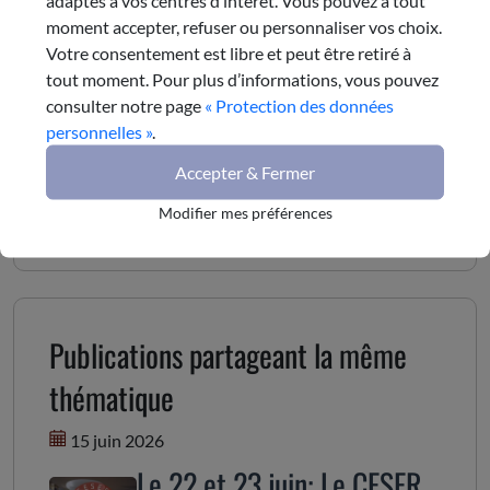
Lire la suite
moment accepter, refuser ou personnaliser vos choix.
31 mars 2026
Votre consentement est libre et peut être retiré à
tout moment. Pour plus d’informations, vous pouvez
Prix du CESER 6ème édition
consulter notre page
« Protection des données
personnelles »
.
Lancement de la sixième édition du Prix du CESER
Accepter & Fermer
#Innovation
#CESER
Modifier mes préférences
Lire la suite
Publications partageant la même
thématique
15 juin 2026
Le 22 et 23 juin: Le CESER