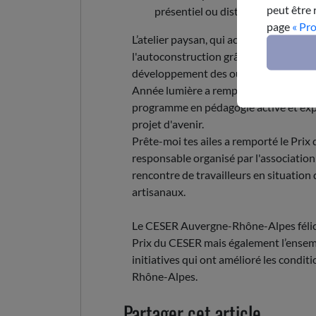
peut être 
présentiel ou distanciel ont voté 
page
« Pr
L’atelier paysan, qui accompagne l'au
l'autoconstruction grâce notamment à 
développement des outils, a remporté 
Année lumière a remporté le Prix du p
programme en pédagogie active et expé
projet d'avenir.
Prête-moi tes ailes a remporté le Prix 
responsable organisé par l'association 
rencontre de travailleurs en situation
artisanaux.
Le CESER Auvergne-Rhône-Alpes félicit
Prix du CESER mais également l’ensemb
initiatives qui ont amélioré les condit
Rhône-Alpes.
Partager cet article