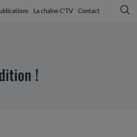
ublications
La chaîne C'TV
Contact
ition !