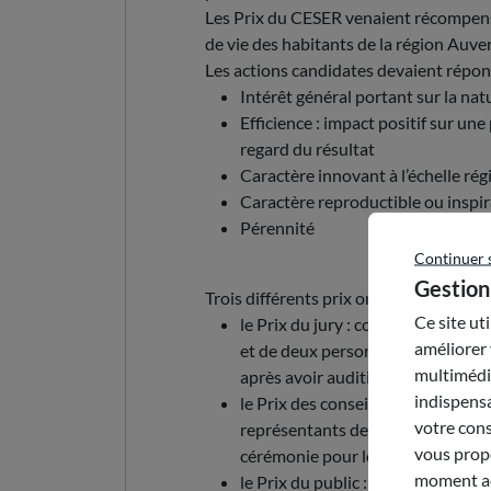
Les Prix du CESER venaient récompenser
de vie des habitants de la région Auv
Les actions candidates devaient répond
Intérêt général portant sur la natu
Efficience : impact positif sur u
regard du résultat
Caractère innovant à l’échelle rég
Caractère reproductible ou inspi
Pérennité
Continuer 
Gestion
Trois différents prix ont été décernés 
Ce site ut
le Prix du jury : composé de conse
améliorer 
et de deux personnalités extérieu
multimédia
après avoir auditionné les candida
indispensa
le Prix des conseillers du CESER : 
votre cons
représentants de la société civile 
vous propo
cérémonie pour leur initiative fav
moment acc
le Prix du public : tous les partic