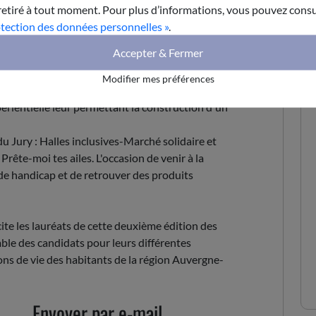
retiré à tout moment. Pour plus d’informations, vous pouvez consu
pour leur initiative coup de cœur !
otection des données personnelles »
.
tonomie des paysans en les formant à
Accepter & Fermer
la soudure, à l'autoconstruction et au
le Prix des conseillers du CESER.
Modifier mes préférences
ublic : Accompagner les 16/25 ans avec un
rientielle leur permettant la construction d'un
du Jury : Halles inclusives-Marché solidaire et
Prête-moi tes ailes. L'occasion de venir à la
 de handicap et de retrouver des produits
e les lauréats de cette deuxième édition des
le des candidats pour leurs différentes
ions de vie des habitants de la région Auvergne-
Envoyer par e-mail