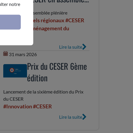
lter notre
plénière
le CESER en assemblée plénière
#Parcs naturels régionaux
#CESER
#Budget
#Aménagement du
territoire
Lire la suite
31 mars 2026
Prix du CESER 6ème
édition
Lancement de la sixième édition du Prix
du CESER
#Innovation
#CESER
Lire la suite