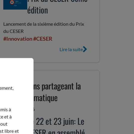
édition
Lancement de la sixième édition du Prix
du CESER
#Innovation
#CESER
Lire la suite
Publications partageant la
nement,
même thématique
umis à
15 juin 2026
e et à
Le 22 et 23 juin: Le
tout
CESER en assemblée
t libre et