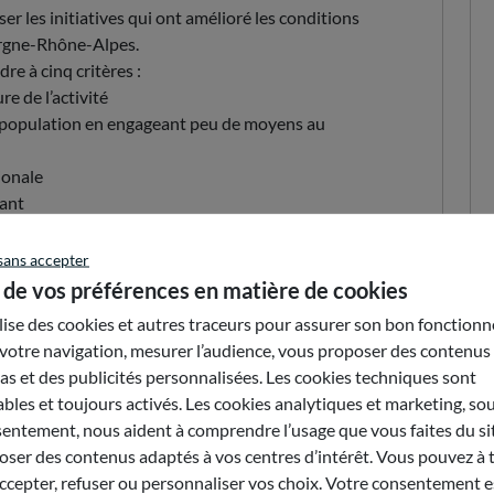
 les initiatives qui ont amélioré les conditions
ergne-Rhône-Alpes.
re à cinq critères :
re de l’activité
ne population en engageant peu de moyens au
ionale
rant
sans accepter
 de vos préférences en matière de cookies
lors de la cérémonie des Prix du CESER :
ilise des cookies et autres traceurs pour assurer son bon fonction
illères et conseillers du CESER, de son Président,
votre navigation, mesurer l’audience, vous proposer des contenus
res, le jury a décerné son propre Prix du CESER
s et des publicités personnalisées. Les cookies techniques sont
ts ;
bles et toujours activés. Les cookies analytiques et marketing, so
les conseillères et conseillers du CESER,
entement, nous aident à comprendre l’usage que vous faites du sit
organisée de notre région, ont voté lors de la
ser des contenus adaptés à vos centres d’intérêt. Vous pouvez à 
orite.
epter, refuser ou personnaliser vos choix. Votre consentement es
ipants à la cérémonie de remise des prix en