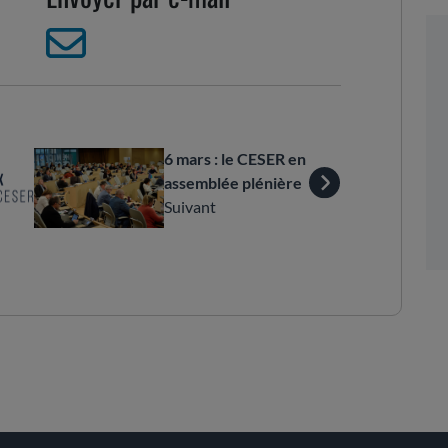
6 mars : le CESER en
assemblée plénière
Suivant