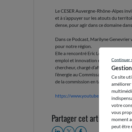
Le CESER Auvergne-Rhône-Alpes invite l
et à s’appuyer sur les atouts du territ
dense, pour agir dans ce domaine dan
Dans ce Podcast, Marilyne Genevrier 
pour notre région.
Elle a rencontré Eric Le Jaouen, prési
Continuer 
emploi et innovation en charge de ce t
Gestion
chercheur, chargé d’affaires européen
l’énergie au Commissariat à l'énergie
Ce site ut
de la commission en tant que personna
améliorer 
multimédia
https://www.youtube.com/watch?v
indispensa
votre cons
vous propo
Partager cet article
moment acc
peut être 