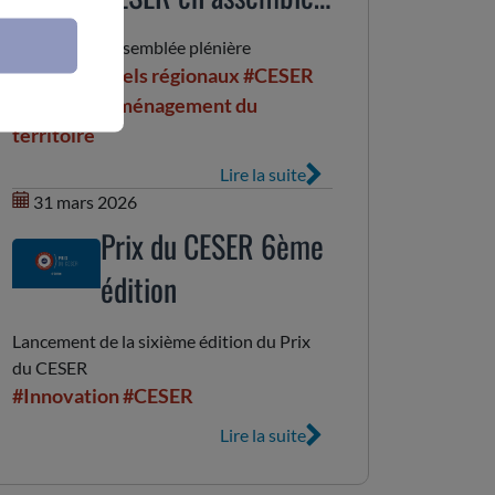
plénière
le CESER en assemblée plénière
#Parcs naturels régionaux
#CESER
#Budget
#Aménagement du
territoire
Lire la suite
31 mars 2026
Prix du CESER 6ème
édition
Lancement de la sixième édition du Prix
du CESER
#Innovation
#CESER
Lire la suite