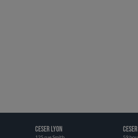
CESER LYON
CESER
125 rue Smith
59 bou