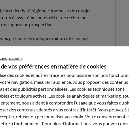
a collectivité régionale à se saisir de ce sujet
oire, un écosystème industriel et de recherche
s une approche prospective.
vous présente en quelques minutes les enjeux
dent de la commission activité économique,
sans accepter
ravail sur les métaux rares, Etienne Bouyer,
 de vos préférences en matière de cookies
nes sur la problématique des métaux pour
 atomique et Aurélie Dessein, membre du bureau
ilise des cookies et autres traceurs pour assurer son bon fonction
lité qualifiée Environnement.
votre navigation, mesurer l’audience, vous proposer des contenus
s et des publicités personnalisées. Les cookies techniques sont
=V9OQPp2PKns&t=3s
bles et toujours activés. Les cookies analytiques et marketing, so
entement, nous aident à comprendre l’usage que vous faites du sit
ser des contenus adaptés à vos centres d’intérêt. Vous pouvez à 
Envoyer par e-mail
epter, refuser ou personnaliser vos choix. Votre consentement es
retiré à tout moment. Pour plus d’informations, vous pouvez consu