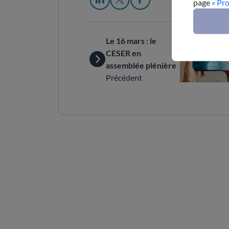
page
« Pr
Le 16 mars : le
CESER en
assemblée plénière
Précédent