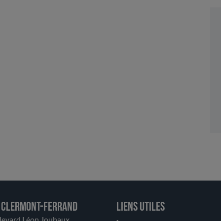
 Clermont-Ferrand
Liens utiles
levard Léon Jouhaux