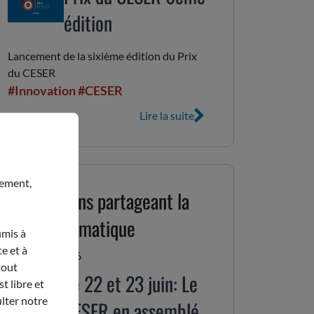
édition
Lancement de la sixième édition du Prix
du CESER
#Innovation
#CESER
Lire la suite
nement,
Publications partageant la
même thématique
umis à
e et à
15 juin 2026
tout
Le 22 et 23 juin: Le
t libre et
lter notre
CESER en assemblée