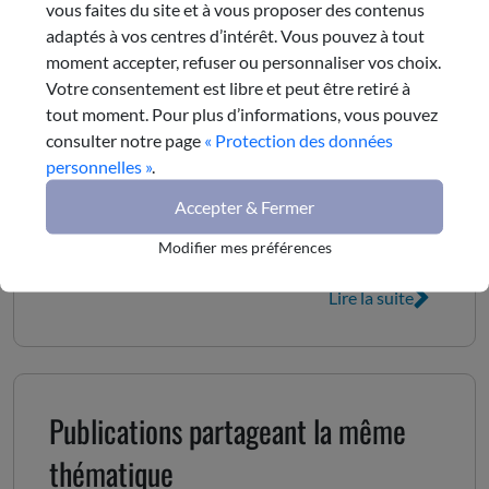
#Innovation
#CESER
vous faites du site et à vous proposer des contenus
adaptés à vos centres d’intérêt. Vous pouvez à tout
Lire la suite
moment accepter, refuser ou personnaliser vos choix.
28 janvier 2026
Votre consentement est libre et peut être retiré à
Cérémonie des Vœux 2026
tout moment. Pour plus d’informations, vous pouvez
consulter notre page
« Protection des données
personnelles »
.
Le 27 janvier dernier, le Président Antoine
QUADRINI a présenté les vœux du CESER
Accepter & Fermer
Auvergne-Rhône-Alpes à l'Hôtel de Région à Lyon.
Modifier mes préférences
#CESER
Lire la suite
Publications partageant la même
thématique