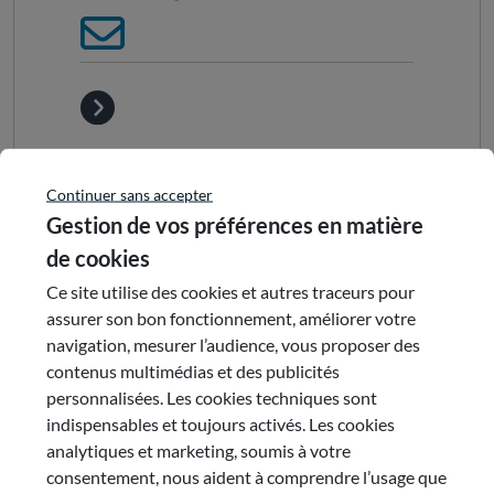
Continuer sans accepter
Gestion de vos préférences en matière
de cookies
Actualités partageant la même
Ce site utilise des cookies et autres traceurs pour
thématique
assurer son bon fonctionnement, améliorer votre
navigation, mesurer l’audience, vous proposer des
31 mars 2026
contenus multimédias et des publicités
personnalisées. Les cookies techniques sont
Prix du CESER 6ème édition
indispensables et toujours activés. Les cookies
analytiques et marketing, soumis à votre
Lancement de la sixième édition du Prix du CESER
consentement, nous aident à comprendre l’usage que