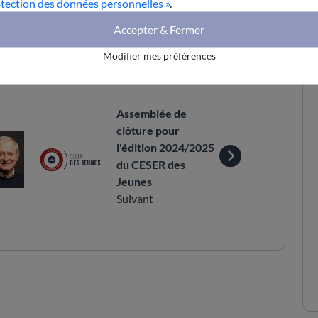
otection des données personnelles »
.
Envoyer par e-mail
Accepter & Fermer
Modifier mes préférences
Assemblée de
clôture pour
l'édition 2024/2025
du CESER des
Jeunes
Suivant