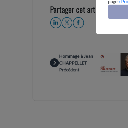
page
« Pr
Partager cet article
Hommage à Jean
CHAPPELLET
Précédent