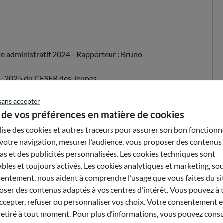
te administratif 2024 - Rapporteur : Bruno
4 - 2025 du CESER des Jeunes
sans accepter
 de vos préférences en matière de cookies
ilise des cookies et autres traceurs pour assurer son bon fonction
Les formations supérieures courtes en Auvergne-
votre navigation, mesurer l’audience, vous proposer des contenus
inique PELLA - Débat et vote
s et des publicités personnalisées. Les cookies techniques sont
tion de l'économie de proximité aux mutations
bles et toujours activés. Les cookies analytiques et marketing, so
gs” - Rapporteur : Valérie-Anne JAVELLE - Débat
entement, nous aident à comprendre l’usage que vous faites du sit
ser des contenus adaptés à vos centres d’intérêt. Vous pouvez à 
epter, refuser ou personnaliser vos choix. Votre consentement es
retiré à tout moment. Pour plus d’informations, vous pouvez consu