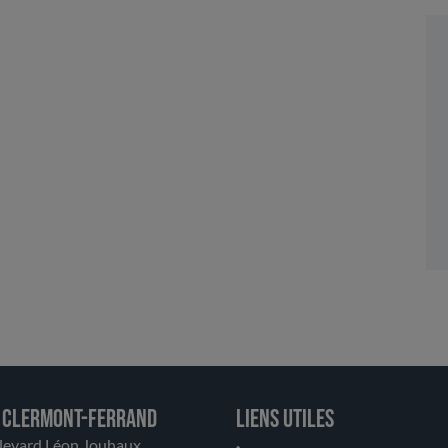
 Clermont-Ferrand
Liens utiles
levard Léon Jouhaux