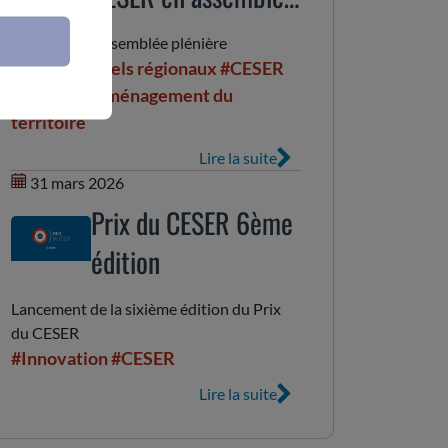
plénière
le CESER en assemblée plénière
#Parcs naturels régionaux
#CESER
#Budget
#Aménagement du
territoire
Lire la suite
31 mars 2026
Prix du CESER 6ème
édition
Lancement de la sixième édition du Prix
du CESER
#Innovation
#CESER
Lire la suite