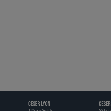
CESER LYON
CESER
125 rue Smith
59 bou