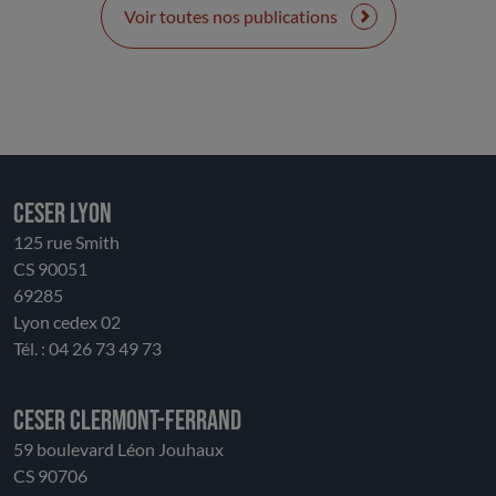
La dépendance aux ressources nationales et la perte
Voir toutes nos publications
partielle d’autonomie fiscale rendent les finances
vulnérables. La gestion devenue plus opérationnelle
au niveau des transports et les lycées, modifie son
rôle. Le CESER salue la solidité financière de la
Région, tout en appelant à la vigilance. Il insiste sur la
nécessité de préserver un équilibre entre
investissement, porteur d’avenir, et soutien au
CESER LYON
fonctionnement aux acteurs économiques, sociaux
125 rue Smith
et environnementaux. Le CESER souligne la
CS 90051
nécessité d’un dialogue entre l’État et les
69285
collectivités afin d’améliorer la prévisibilité
Lyon cedex 02
financière.
Tél. : 04 26 73 49 73
CESER Clermont-Ferrand
59 boulevard Léon Jouhaux
CS 90706