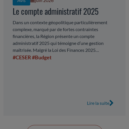
Avis
juin 2026
Le compte administratif 2025
Dans un contexte géopolitique particulièrement
complexe, marqué par de fortes contraintes
financières, la Région présente un compte
administratif 2025 qui témoigne d’une gestion
maîtrisée. Malgré la Loi des Finances 2025
complexifiant l’exercice de programmation
#CESER
#Budget
financière, la Collectivité maintient un niveau de
dépenses de fonctionnement stable et dégage un
volume de dépenses d’investissement important. La
présentation du CA fait apparaitre d’importants
changements de périmètre qui nécessite des
retraitements de données. La prise en charge directe
Lire la suite
de compétences, les modifications comptables et les
transferts entre sections rendent la comparaison
avec 2024 difficile. Ainsi retraité, le CA présente in
fine une stabilité relative, voire une légère érosion.