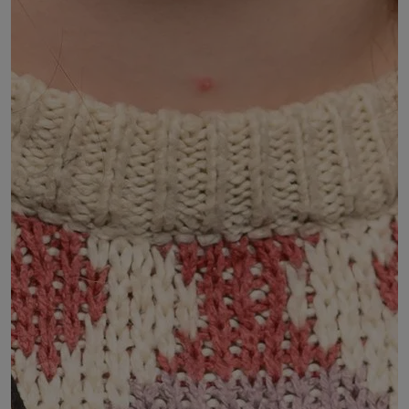
Agathe MOLY
DÉSIGNÉ PAR :
Accord entre :
dont un représentant âgé de moins de 27 ans
d'une association dejeunesse et d'éducation
populaire, ayant fait I'objet d'un agrément par le
ministère chargé de la jeunesse
le Collectif régional des associations de