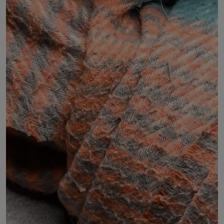
Alexis MONNET
Administrateur du CRAJEP
DÉSIGNÉ PAR :
le Collectif régional des associations de jeunesse et
d'éducation populaire (CRAJEP) Auvergne-Rhône-
Alpes
COMMISSIONS :
Commission 7 : Jeunesse, sport, culture, éducation