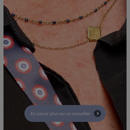
Elue de la CMA Auvergne-Rhône-Alpes
DÉSIGNÉ PAR :
la Chambre de métiers et de l'artisanat de région
d'Auvergne-Rhône- Alpes
COMMISSIONS :
Commission 8 : Coopérations internationales -
Europe et fonds structurels
Commission 5 : Solidarités, inclusion sociale et santé
Commission 4 : Territoires, transport, infrastructure
et numérique
En savoir plus sur ce conseiller