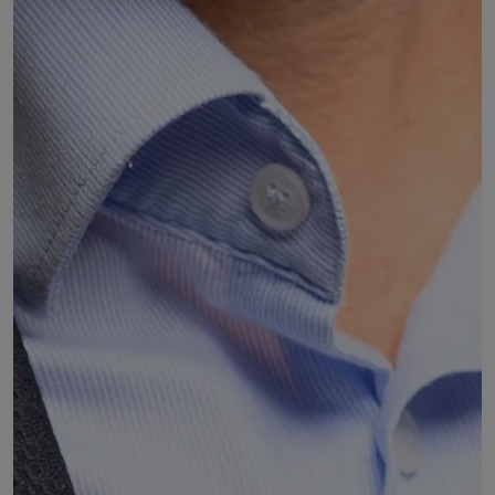
Dominique NANTAS
Président de l'Union départementale de l'Isère des
associations familiales (UDAF 38)
DÉSIGNÉ PAR :
l'Union régionale des associations familiales
Auvergne-Rhône-Alpes (URAF)
COMMISSIONS :
Commission 7 : Jeunesse, sport, culture, éducation
populaire et intergénération