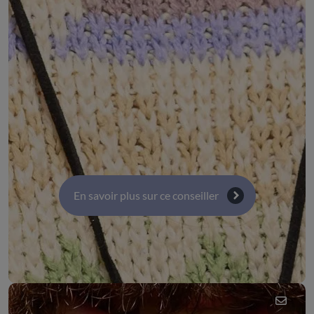
jeunesse et d'éducation populaire (CRAJEP)
Auvergne-Rhône-Alpes
COMMISSIONS :
Commission 9 : Ruralité, équité et équilibre des
territoires, développement des territoires ruraux
Commission 3 : Orientation, éducation, formation et
parcours professionnels
En savoir plus sur ce conseiller