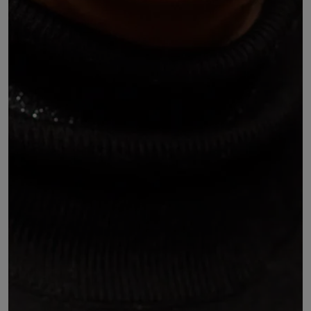
Nathalie MILANETTI
DÉSIGNÉ PAR :
l'union régionale de la Confédération française de
I'encadrement - Confédération générale des cadres