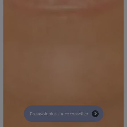
Nathalie MOREL
Vice-présidente de la caisse régionale Groupama
Rhône-Alpes Auvergne
DÉSIGNÉ PAR :
GROUPAMA Auvergne-Rhône-Alpes
COMMISSIONS :
Commission 9 : Ruralité, équité et équilibre des
territoires, développement des territoires ruraux
Commission 2 : Environnement et transition
énergetique
En savoir plus sur ce conseiller