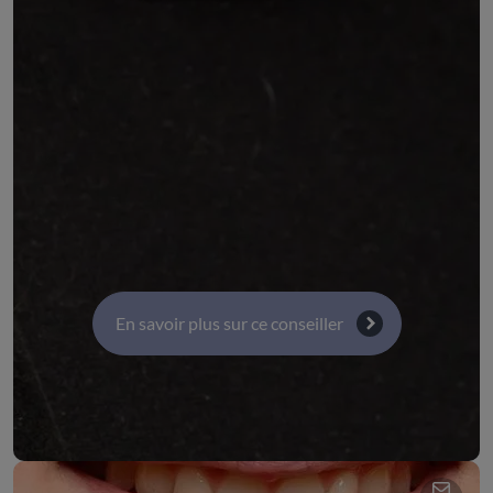
(CFE-CGC) Auvergne-Rhône-Alpes
COMMISSIONS :
Commission 10 : Budget - Finances
Commission 7 : Jeunesse, sport, culture, éducation
populaire et intergénération
Commission 4 : Territoires, transport, infrastructure
et numérique
En savoir plus sur ce conseiller