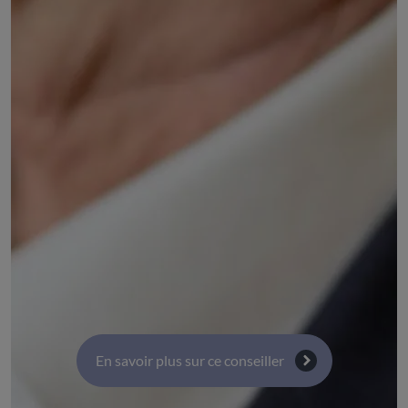
Membre d'ARIA Auvergne-Rhône-Alpes
DÉSIGNÉ PAR :
l'Association régionale Auvergne-Rhône-Alpes des
industries agro-alimentaires (ARIA)
COMMISSIONS :
Commission 4 : Territoires, transport, infrastructure
et numérique
Commission 1 : Activité économiques, emploi et
innovation
En savoir plus sur ce conseiller