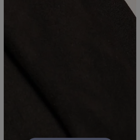
Commission 9 : Ruralité, équité et équilibre des
territoires, développement des territoires ruraux
Commission 8 : Coopérations internationales -
Europe et fonds structurels
Commission 7 : Jeunesse, sport, culture, éducation
populaire et intergénération
Commission 6 : Enseignement supérieur, recherche
et innovation
Commission 5 : Solidarités, inclusion sociale et santé
Commission 4 : Territoires, transport, infrastructure
et numérique
Commission 3 : Orientation, éducation, formation et
parcours professionnels
Commission 2 : Environnement et transition
énergetique
Commission 1 : Activité économiques, emploi et
innovation