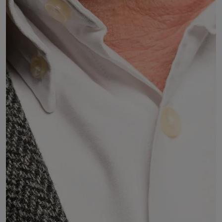
Louis MANET
Chez d'entreprise
DÉSIGNÉ PAR :
Personnalité qualifiée désignée par arrêté
préfectoral
COMMISSIONS :
Commission 4 : Territoires, transport, infrastructure