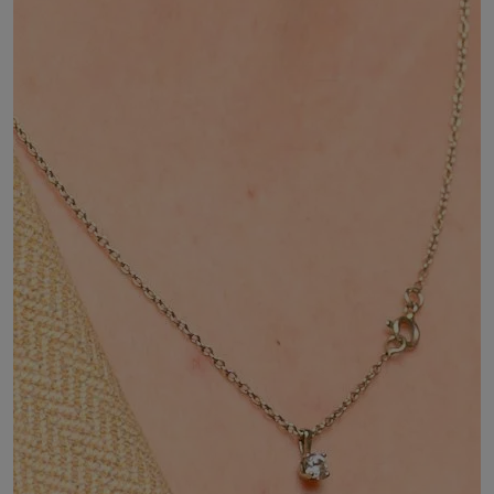
DÉSIGNÉ PAR :
Accord entre :
I'Union régionale des associations de parents
d'élèves de I'enseignement libre (URAPEL)
d'Auvergne et Rhône-Alpes
la section régionale de l'Union nationale des
associations autonomes de parents d'élèves
(UNAAPE)
la section régionale de la Fédération nationale
des associations de parents d'élèves de
l'enseignement public (PEEP) Auvegne et
Rhône-Alpes
la fédération des conseils de parents d'élèves
(FCPE) Auvergne-Rhône-Alpes