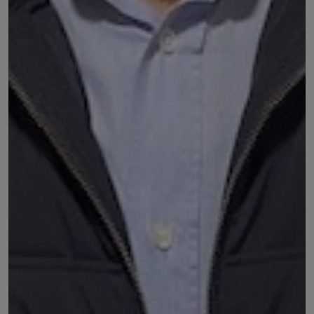
Louis MASSON
Membre de l'UNAPL 63
DÉSIGNÉ PAR :
Accord entre :
l'Union nationale des professions libérales
(UNAPL) Auvergne-Rhône-Alpes
L'Union des entreprises de proximité (U2P )
Auvergne- Rhône-Alpes
COMMISSIONS :