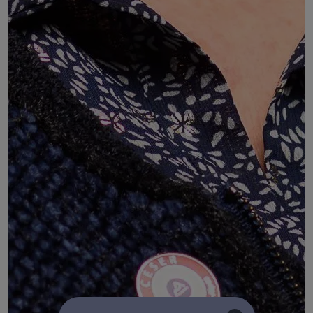
l'Union régionale des Fédérations
départementales Génération mouvement les
ainées ruraux et la Fédération nationale des
associations de retraités Auvergne-Rhône-
Alpes
la délégation Auvergne-Rhône-Alpes de l'Union
française des retraités
COMMISSIONS :
Commission 8 : Coopérations internationales -
Europe et fonds structurels
Commission 7 : Jeunesse, sport, culture, éducation
populaire et intergénération
Commission 5 : Solidarités, inclusion sociale et santé