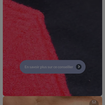
DÉSIGNÉ PAR :
Personnalité qualifiée désignée par arrêté
préfectoral
COMMISSIONS :
Commission 5 : Solidarités, inclusion sociale et santé
Commission 4 : Territoires, transport, infrastructure
et numérique
En savoir plus sur ce conseiller