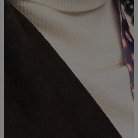
Patricia MERENDET
TROISIÈME VICE-PRÉSIDENTE DU CESER
Membre de FO
DÉSIGNÉ PAR :
l'Union régionale de la Confédération générale du
travail Force ouvrière (CGT FO) Auvergne-Rhône-
Alpes
COMMISSIONS :
Commission 10 : Budget - Finances