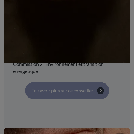
DÉSIGNÉ PAR :
la Confédération paysanne d'Auvergne-Rhône-
Alpes
COMMISSIONS :
Commission 9 : Ruralité, équité et équilibre des
territoires, développement des territoires ruraux
Commission 2 : Environnement et transition
énergetique
En savoir plus sur ce conseiller