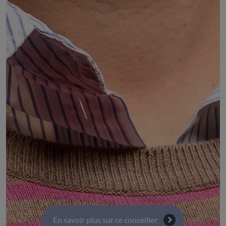
Christine MEQUIGNON
Membre du Comité régional de la CGT Auvergne-
Rhône-Alpes
DÉSIGNÉ PAR :
le Comité régional de la Confédération générale du
travail (CGT) Auvergne-Rhône-Alpes
COMMISSIONS :
Commission 4 : Territoires, transport, infrastructure
et numérique
Commission 3 : Orientation, éducation, formation et
parcours professionnels
En savoir plus sur ce conseiller