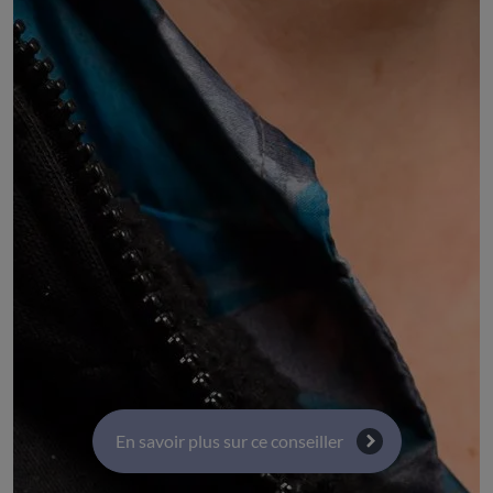
Laurence MARGERIT
Membre du Comité régional de la CGT
DÉSIGNÉ PAR :
le Comité régional de la Confédération générale du
travail (CGT) Auvergne-Rhône-Alpes
COMMISSIONS :
Commission 10 : Budget - Finances
Commission 5 : Solidarités, inclusion sociale et santé
Commission 4 : Territoires, transport, infrastructure
et numérique
En savoir plus sur ce conseiller