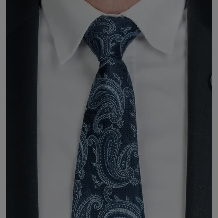
Eric BLACHON
CHARGÉ DES RELATIONS AVEC LES
TERRITOIRES
Secrétaire général de l'Union départementale FO de
la Loire
DÉSIGNÉ PAR :