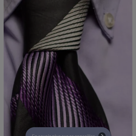
Président de l'université Clermont Auvergne
DÉSIGNÉ PAR :
Accord entre :
les présidents de l'Université Clermont
Auvergne et associés
les présidents de l'Université Grenoble-Alpes
les présidents de l'Université de Lyon
COMMISSIONS :
Commission 6 : Enseignement supérieur, recherche
et innovation
En savoir plus sur ce conseiller