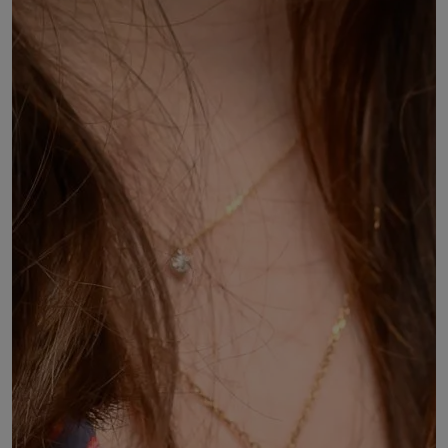
DÉSIGNÉ PAR :
Accord entre :
âgés de moins de 27 ans et représentants des
associations de jeunesse et d'éducation
populaire, ayant fait I'objet d'un agrément par le
ministère chargé de la jeunesse
la Fédération des associations générales
étudiantes (FAGE)
l'association de la Fondation étudiante pour la
ville (AFEV)
l'union nationale des étudiants de France
(UNEF) Auvergne-Rhône-Alpes
COMMISSIONS :
Commission 7 : Jeunesse, sport, culture, éducation
populaire et intergénération