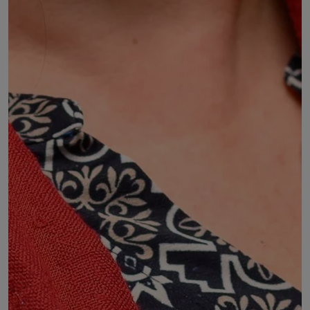
Sylvie BLANC
Représentante du CJD Auvergne-Rhône-Alpes
DÉSIGNÉ PAR :
Accord entre :
le Centre des jeunes dirigeants d'entreprises
Rhône-Alpes
le Centre des jeunes dirigeants d'entreprises
Auvergne