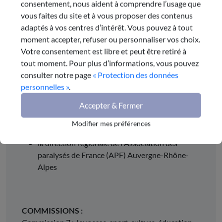
consentement, nous aident à comprendre l’usage que
vous faites du site et à vous proposer des contenus
Membre de la CNPF de l'association APF France
adaptés à vos centres d’intérêt. Vous pouvez à tout
Handicap
moment accepter, refuser ou personnaliser vos choix.
Votre consentement est libre et peut être retiré à
DÉSIGNÉ PAR :
tout moment. Pour plus d’informations, vous pouvez
Accord entre :
consulter notre page
« Protection des données
personnelles »
.
I'UNAPEI Auvergne-Rhône-Alpes
Accepter & Fermer
la Fondation Perce-Neige et l'Association pour
adultes et jeunes handicapés (APAJH)
Modifier mes préférences
Auvergne-Rhône-Alpes
la direction régionale de l'Association des
paralysés de France (APF) Auvergne-Rhône-
Alpes
COMMISSIONS :