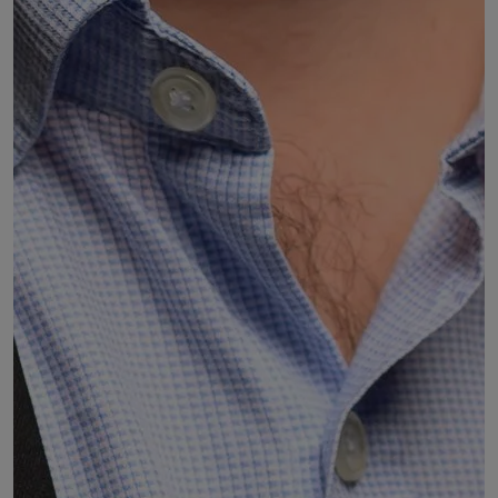
Sébastien BERNARD
Professeur de droit prublic de l'Université Grenoble
Alpes
DÉSIGNÉ PAR :
Accord entre :
les présidents de l'Université Clermont
Auvergne et associés
les présidents de l'Université Grenoble-Alpes
les présidents de l'Université de Lyon
COMMISSIONS :
Commission 10 : Budget - Finances