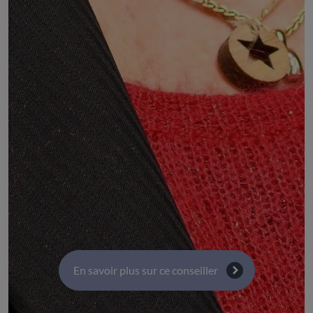
Membre du CNPL Auvergne-Rhône-Alpes
DÉSIGNÉ PAR :
la Fédération régionale des chambres des
professions libérales Auvergne-Rhône-Alpes
(CNPL)
COMMISSIONS :
Commission 7 : Jeunesse, sport, culture, éducation
populaire et intergénération
Commission 5 : Solidarités, inclusion sociale et santé
En savoir plus sur ce conseiller