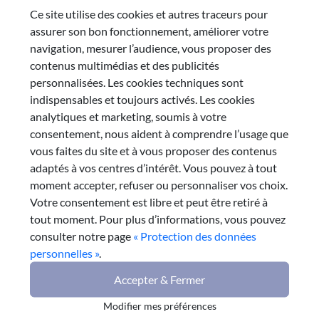
de préoccupations constantes chez les
Ce site utilise des cookies et autres traceurs pour
jeunes, ainsi que l’a montré, en début
assurer son bon fonctionnement, améliorer votre
d’année 2019, la mobilisation massive
navigation, mesurer l’audience, vous proposer des
des lycéens sur la problématique du
contenus multimédias et des publicités
développement durable.
personnalisées. Les cookies techniques sont
Ces préoccupations apparaissent
indispensables et toujours activés. Les cookies
également clairement dans la synthèse
analytiques et marketing, soumis à votre
exhaustive des remontées de tous les
consentement, nous aident à comprendre l’usage que
Conseils Académiques à la Vie Lycéenne
vous faites du site et à vous proposer des contenus
(CAVL) de France : les jeunes sont
adaptés à vos centres d’intérêt. Vous pouvez à tout
sensibles à l’idée qu’ils peuvent aider aux
moment accepter, refuser ou personnaliser vos choix.
prises de décision, aux côtés de la
Votre consentement est libre et peut être retiré à
Région, sur certains sujets comme le
tout moment. Pour plus d’informations, vous pouvez
gaspillage alimentaire, la transition
consulter notre page
« Protection des données
alimentaire et la gestion des déchets.
personnelles »
.
Démarche proposée pour
Accepter & Fermer
le CESER des Jeunes
Modifier mes préférences