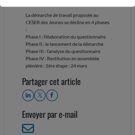
La démarche de travail proposée au
CESER des Jeunes se décline en 4 phases
:
Phase I : l’élaboration du questionnaire
Phase II : le lancement de la démarche
Phase III : l’analyse du questionnaire
Phase IV : Restitution en assemblée
plénière : 1ère étape : 24 mars
Partager cet article
Envoyer par e-mail